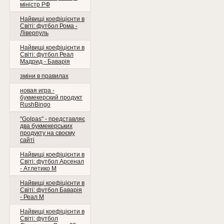
міністр РФ
Найвищі коефіцієнти в
Світі: футбол Рома -
Ліверпуль
Найвищі коефіцієнти в
Світі: футбол Реал
Мадрид - Баварія
зміни в правилах
новая игра -
букмекерский продукт
RushBingo
"Golpas" - представляє
два букмекерських
продукту на своєму
сайті
Найвищі коефіцієнти в
Світі: футбол Арсенал
- Атлетико М
Найвищі коефіцієнти в
Світі: футбол Баварія
- Реал М
Найвищі коефіцієнти в
Світі: футбол