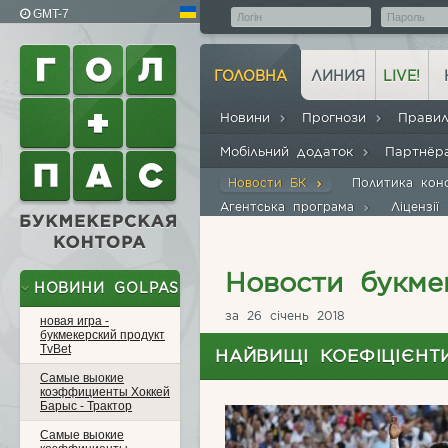
GMT-7
ГОЛОВНА
ЛИНИЯ
LIVE!
Новини
Прогнози
Прави
Мобільний додаток
Партнё
Новости БК
Политика кон
Агентська програма
Ліцензії
Новости букме
НОВИНИ GOLPAS
за 26 січень 2018
новая игра -
букмекерский продукт
TvBet
НАЙВИЩІ КОЕФІЦІЄНТИ
Самые выокие
коэффициенты Хоккей
Барыс - Трактор
Самые выокие