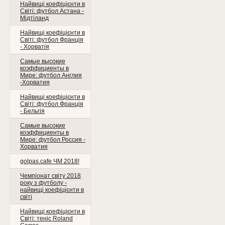
Найвищі коефіцієнти в
Світі: футбол Астана -
Мідтіланд
Найвищі коефіцієнти в
Світі: футбол Франція
- Хорватія
Самые высокие
коэффициенты в
Мире: футбол Англия
-Хорватия
Найвищі коефіцієнти в
Світі: футбол Франція
- Бельгія
Самые высокие
коэффициенты в
Мире: футбол Россия -
Хорватия
golpas.cafe ЧМ 2018!
Чемпіонат світу 2018
року з футболу -
найвищі коефіцієнти в
світі
Найвищі коефіцієнти в
Світі: теніс Roland