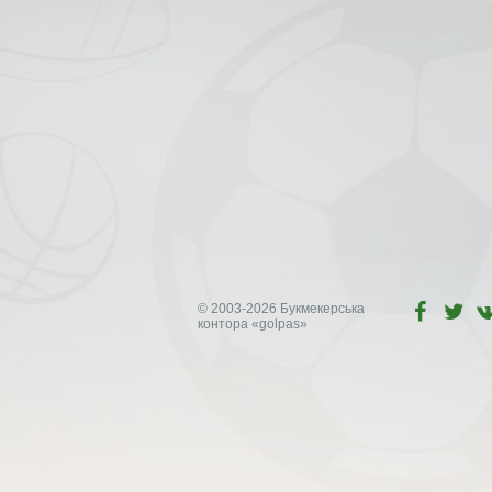
© 2003-2026 Букмекерська
контора
«golpas»