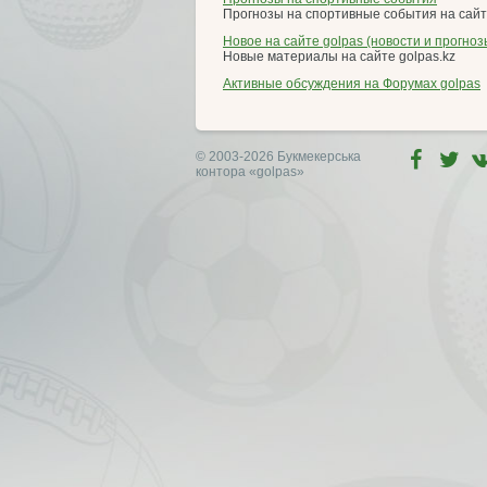
Прогнозы на спортивные события на сайт
Новое на сайте golpas (новости и прогноз
Новые материалы на сайте golpas.kz
Активные обсуждения на Форумах golpas
© 2003-2026 Букмекерська
контора
«golpas»