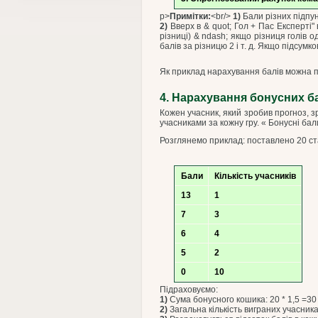
p>
Примітки:
<br/>
1)
Бали різних підпун
2)
Вверх в & quot; Гол + Пас Експерті" в
різниці) & ndash; якщо різниця голів о
балів за різницю 2 і т. д. Якщо підсумк
Як приклад нарахування балів можна 
4. Нарахування бонусних б
Кожен учасник, який зробив прогноз, зр
учасниками за кожну гру. « Бонусні бал
Розглянемо приклад: поставлено 20 став
Бали
Кількість учасників
13
1
7
3
6
4
5
2
0
10
Підраховуємо:
1)
Сума бонусного кошика: 20 * 1,5 =30 
2)
Загальна кількість виграних учасника