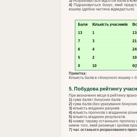
3)
Розраховується відсоток балів в кожн
4)
Підраховується бонус, який предста
кошику (дрібна частина відкидається)
Бали
Кількість учасників
Вс
13
1
13
7
3
21
6
4
24
5
2
10
0
10
0(
Примітка:
Кількість балів в «бонусного кошику »
5. Побудова рейтингу учасн
При визначенні місця в рейтингу врахо
1)
сума балів і бонусних балів
2)
сума балів (без урахування бонусни
3)
кількість вгаданих рахунків
4)
кількість прогнозів з вгаданною різн
5)
кількість вгаданих результатів
6)
номер тиражу останнього прогнозу уч
нижче того, який ризикнув і зробив про
7)
час останього розрахованого прогн