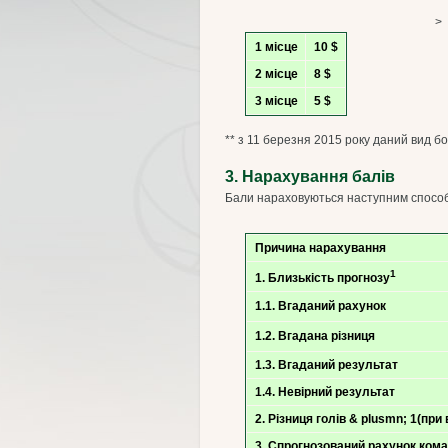
1 місце
10 $
2 місце
8 $
3 місце
5 $
** з 11 березня 2015 року даний вид бо
3. Нарахування балів
Бали нараховуються наступним спосо
Причина нарахування
1
1. Близькість прогнозу
1.1. Вгаданий рахунок
1.2. Вгадана різниця
1.3. Вгаданий результат
1.4. Невірний результат
2. Різниця голів & plusmn; 1(пр
3. Спрогнозований рахунок кома