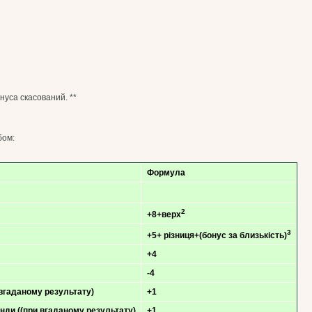
>
нуса скасований. **
бом:
Формула
2
+8+верх
3
+5+ різниця+(бонус за близькість)
+4
-4
и вгаданому результату)
+1
нди ((при вгаданому результату)
+1