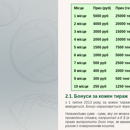
Місце
Приз (руб)
Приз (те
1 місце
5000 руб
25000 т
2 місце
4000 руб
20000 т
3 місце
3000 руб
15000 т
4 місце
2000 руб
10000 т
5 місце
1500 руб
7500 те
6 місце
1000 руб
5000 те
7 місце
500 руб
2500 те
8 місце
400 руб
2000 те
9 місце
300 руб
500 тенг
10 місце
250 руб
1250 те
2.1. Бонуси за кожен тираж
з 1 липня 2013 року, за кожен тираж
виводиться. Бонус нараховується через
Невиводима сума - сума, яку не можна
проведена ставка, наприклад в 8 $ (в
право витратити його так, як вважа
разом з поверненням коштів.