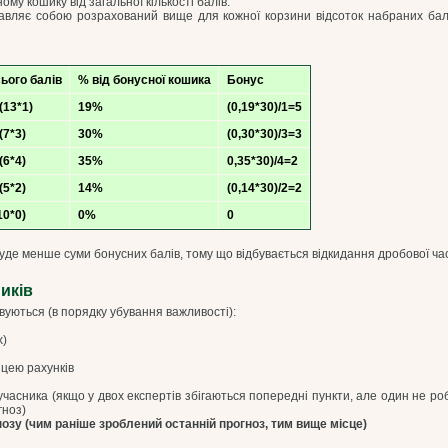
ому кошику від загальної кількості балів.
вляє собою розрахований вище для кожної корзини відсоток набраних балів в
ього балів
% від бонусної кошика
Бонус
(13*1)
19%
(0,19*30)/1=5
(7*3)
30%
(0,30*30)/3=3
(6*4)
35%
0,35*30)/4=2
(5*2)
14%
(0,14*30)/2=2
10*0)
0%
0
 буде менше суми бонусних балів, тому що відбувається відкидання дробової ча
иків
вуються (в порядку убування важливості):
х)
ицею рахунків
асника (якщо у двох експертів збігаються попередні пункти, але один не ро
гноз)
озу (чим раніше зроблений останній прогноз, тим вище місце)