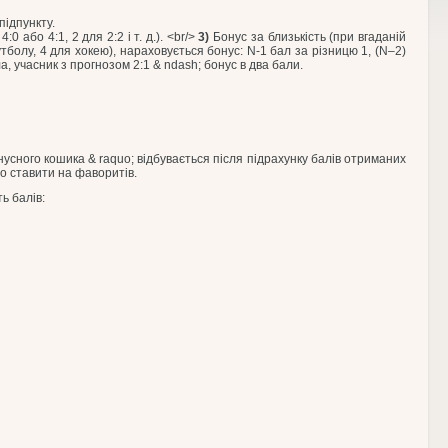
підпункту.
 або 4:1, 2 для 2:2 і т. д.). <br/>
3)
Бонус за близькість (при вгаданій
утболу, 4 для хокею), нараховується бонус: N-1 бал за різницю 1, (N–2)
ла, учасник з прогнозом 2:1 & ndash; бонус в два бали.
онусного кошика & raquo; відбувається після підрахунку балів отриманих
но ставити на фаворитів.
ь балів: