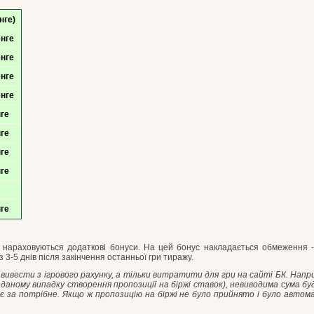
нге)
енге
енге
енге
енге
нге
нге
нге
нге
нге
 нараховуються додаткові бонуси. На цей бонус накладається обмеження - й
 3-5 днів після закінчення останньої гри тиражу.
 вивести з ігрового рахунку, а тільки витратити для гри на сайті БК. Напр
 даному випадку створення пропозиції на біржі ставок), невиводима сума буд
є за потрібне. Якщо ж пропозицію на біржі не було прийнято і було авто