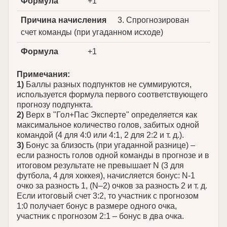
Формула
+1
Причина начисления
3. Спрогнозирован
счет команды (при угаданном исходе)
Формула
+1
Примечания:
1)
Баллы разных подпунктов не суммируются,
используется формула первого соответствующего
прогнозу подпункта.
2)
Верх в "Гол+Пас Эксперте" определяется как
максимальное количество голов, забитых одной
командой (4 для 4:0 или 4:1, 2 для 2:2 и т. д.).
3)
Бонус за близость (при угаданной разнице) –
если разность голов одной команды в прогнозе и в
итоговом результате не превышает N (3 для
футбола, 4 для хоккея), начисляется бонус: N-1
очко за разность 1, (N–2) очков за разность 2 и т. д.
Если итоговый счет 3:2, то участник с прогнозом
1:0 получает бонус в размере одного очка,
участник с прогнозом 2:1 – бонус в два очка.