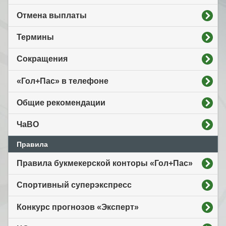
Отмена выплаты
Термины
Сокращения
«Гол+Пас» в телефоне
Общие рекомендации
ЧаВО
Правила
Правила букмекерской конторы «Гол+Пас»
Спортивный суперэкспресс
Конкурс прогнозов «Эксперт»