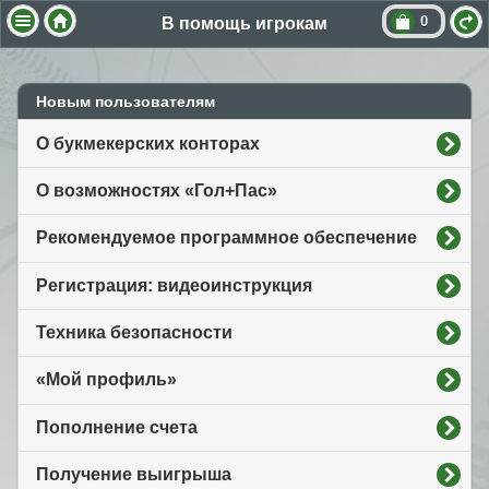
0
В помощь игрокам
Новым пользователям
О букмекерских конторах
О возможностях «Гол+Пас»
Рекомендуемое программное обеспечение
Регистрация: видеоинструкция
Техника безопасности
«Мой профиль»
Пополнение счета
Получение выигрыша