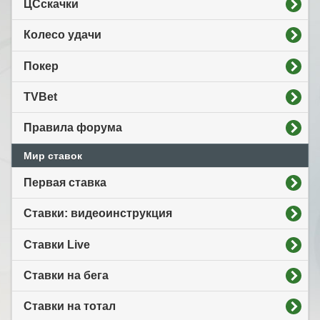
ЦСскачки
Колесо удачи
Покер
TVBet
Правила форума
Мир cтавок
Первая ставка
Ставки: видеоинструкция
Ставки Live
Ставки на бега
Ставки на тотал