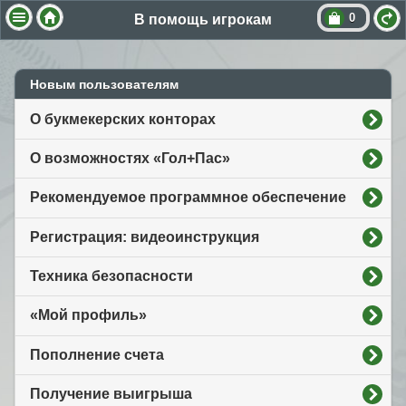
0
В помощь игрокам
Новым пользователям
О букмекерских конторах
О возможностях «Гол+Пас»
Рекомендуемое программное обеспечение
Регистрация: видеоинструкция
Техника безопасности
«Мой профиль»
Пополнение счета
Получение выигрыша