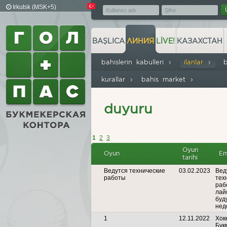
Irkutsk (MSK+5)
BAŞLICA
ЛИНИЯ
LIVE!
КАЗАХСТАН
bahislerin kabulleri
ilanlar
b
kurallar
bahis market
duyuru
1
2
3
Oyun
Oyun
Em
tarihi
Ведутся технические
03.02.2023
Вед
работы
тех
раб
лай
буд
нед
1
12.11.2022
Хок
Бук