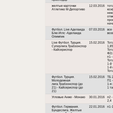
желтые карточки
12.03.2016
тот
Атлетико М-Депортиво
коэ
нек
отм
про
нач
Футбол. Live Аделаида
07.03.2016
все 
Блю Иглс -Аделаида
воз
Олимпик
Live Футбол. Турция.
15.02.2016
Тота
Суперлига.Трабзонспор
1,8
- Кайсериспор
Тота
Ф2(-
п1- 
Тота
1-й
1-й 
Тота
Футбол. Турция.
15.02.2016
ТБ 2
Молодежная
П1 -
лига.Трабзонспор (до
1-я 
21) - Кайсериспор (до
1 та
21)
Угловые Анже - Монако
30.01.2016
п2 
2,4
Футбол. Германия.
22.01.2016
п1-
Бундеслига. Желтые