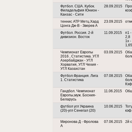
Футбол. США. Кубок.
28.09.2015
Про
Филадельфия Юнион -
коэ
Канзас - Сити
теннис ATP Метц.Хард
23.09.2015
отм
Цонга Дж-В - Зверев А
Футбол. Россия. 2-й
11.09.2015
п1 
дивизион. Восток
2,8
1х 
1,6
Чемпионат Европы
03.09.2015
Оба
2016 , Статистика. УГЛ
боль
Азербайджан - УГЛ
Хорватия, УГЛ Чехия -
УГЛ Казахстан
Футбол.Франция. Лига
07.08.2015
Оба
1. Статистика
бол
Кэф
Гандбол. Чемпионат
11.06.2015
Общ
Европы,муж. Босния-
Беларусь
футбол угл Украина
10.06.2015
Тоту
(20)-угл Сенегал (20)
кэф
Миронова Д - Фролова
07.06.2015
2й с
А