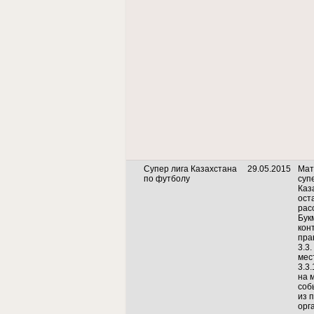
Супер лига Казахстана
29.05.2015
Мат
по футболу
суп
Каз
ост
рас
Бук
кон
пра
3.3.
мес
3.3
на 
соб
из 
орг