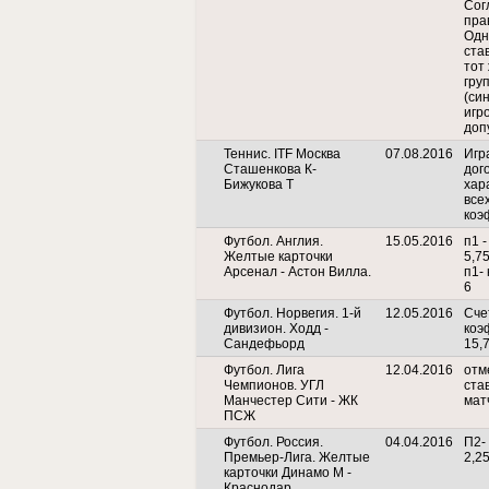
Сог
пра
Одн
ста
тот
гру
(си
игро
доп
Теннис. ITF Москва
07.08.2016
Игр
Сташенкова К-
дог
Бижукова Т
хар
все
коэ
Футбол. Англия.
15.05.2016
п1 
Желтые карточки
5,7
Арсенал - Астон Вилла.
п1-
6
Футбол. Норвегия. 1-й
12.05.2016
Счет
дивизион. Ходд -
коэ
Сандефьорд
15,
Футбол. Лига
12.04.2016
отм
Чемпионов. УГЛ
ста
Манчестер Сити - ЖК
мат
ПСЖ
Футбол. Россия.
04.04.2016
П2-
Премьер-Лига. Желтые
2,2
карточки Динамо М -
Краснодар