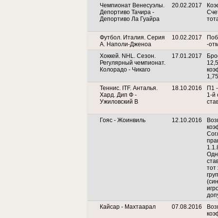
Чемпионат Венесуэлы.
20.02.2017
Коэ
Депортиво Тачира -
Сче
Депортиво Ла Гуайра
тота
Футбол. Италия. Серия
10.02.2017
Поб
А. Наполи-Дженоа
-от
Хоккей. NHL. Сезон.
17.01.2017
Бро
Регулярный чемпионат.
12,
Колорадо - Чикаго
коэ
1,7
Теннис. ITF. Анталья.
18.10.2016
П1 -
Хард. Дип Ф -
1-й 
Ужиловский В
ста
Гояс - Жоинвиль
12.10.2016
Воз
коэ
Сог
пра
1.1.
Одн
ста
тот
гру
(си
игро
доп
Кайсар - Махтаарал
07.08.2016
Воз
коэ