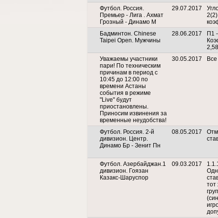
Футбол. Россия.
29.07.2017
Угл
Премьер - Лига . Ахмат
2(2)
Грозный - Динамо М
коэ
Бадминтон. Chinese
28.06.2017
П1 -
Taipei Open. Мужчины
Коэ
2,5
Уважаемы участники
30.05.2017
Все 
пари! По техническим
причинам в период с
10:45 до 12:00 по
времени Астаны
события в режиме
"Live" будут
приостановлены.
Приносим извинения за
временные неудобства!
Футбол. Россия. 2-й
08.05.2017
Отм
дивизион. Центр.
ста
Динамо Бр - Зенит Пн
Футбол. Азербайджан.1
09.03.2017
1.1.
дивизион. Гоязан
Одн
Казакс-Шаруспор
ста
тот
гру
(си
игро
доп