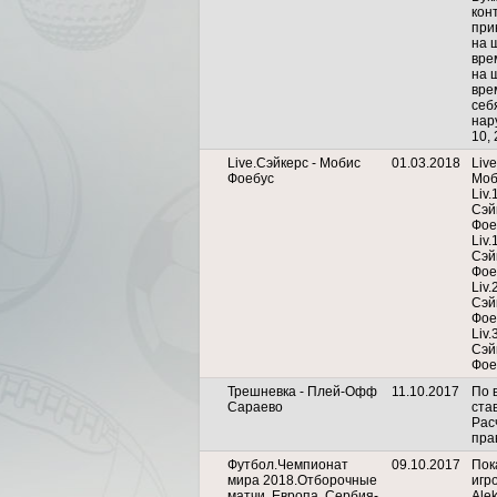
кон
при
на 
вре
на 
вре
себ
нар
10, 
Live.Сэйкерс - Мобис
01.03.2018
Live
Фоебус
Моб
Liv
Сэй
Фое
Liv.
Сэй
Фое
Liv.
Сэй
Фое
Liv.
Сэй
Фое
Трешневка - Плей-Офф
11.10.2017
По 
Сараево
ста
Рас
пра
Футбол.Чемпионат
09.10.2017
Пок
мира 2018.Отборочные
игро
матчи. Европа. Сербия-
Ale