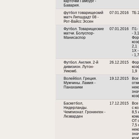
карточки Гамбург -
Бавария.
футбол товарищеский
07.01.2016
ТБ 2
матч Липшдадт 08 -
Рот-Вайсс Эссен
Футбол. Товарищеские
07.01.2016
П1-
матчи. Болуспор-
- 3,
Манисаспор
Фора
коэ
2,1
1Х 
- 1,
Футбол. Англия. 2-й
26.12.2015
Фор
дивизион. Лутон-
коэ
Уикомб.
1,9
Волейбол. Греция.
19.12.2015
Все
Мужчины. Ламия -
отм
Панахаики
нек
зна
коэ
Баскетбол,
17.12.2015
Все
Нидерланды.
с к
Чемпионат. Гронинген -
8,5
Леэварден
ком
ОТ 
7,5
нек
зна
коэ