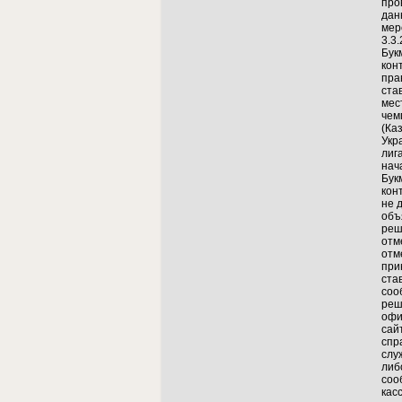
про
дан
мер
3.3.
Бук
кон
пра
ста
мес
чем
(Ка
Укр
лиг
нач
Бук
кон
не 
объ
реш
отм
отм
при
ста
соо
реш
офи
сай
спр
слу
либ
соо
кас