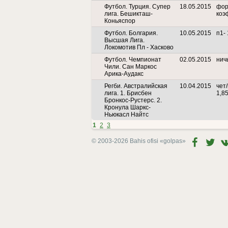
Футбол. Турция. Супер
18.05.2015
фор
лига. Бешикташ-
коэ
Коньяспор
Футбол. Болгария.
10.05.2015
п1- 
Высшая Лига.
Локомотив Пл - Хасково
Футбол. Чемпионат
02.05.2015
нич
Чили. Сан Маркос
Арика-Аудакс
Регби. Австралийская
10.04.2015
чет/
лига. 1. Брисбен
1,85
Бронкос-Рустерс. 2.
Кронула Шаркс-
Ньюкасл Найтс
1
2
3
© 2003-2026 Bahis ofisi
«golpas»