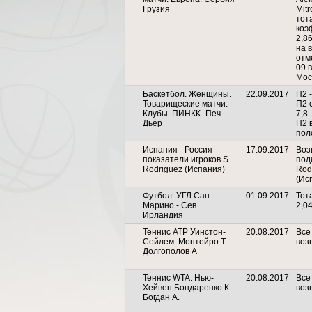
Грузия
Mitr
тота
коэ
2,8
на 
отм
09 
Мос
Баскетбол. Женщины.
22.09.2017
П2 -
Товарищеские матчи.
П2 
Клубы. ПИНКК- Печ -
7,8
Дьёр
П2 
пол
Испания - Россия
17.09.2017
Воз
показатели игроков S.
под
Rodriguez (Испания)
Rod
(Ис
Футбол. УГЛ Сан-
01.09.2017
Тота
Марино - Сев.
2,0
Ирландия
Теннис АТР Уинстон-
20.08.2017
Все
Сейлем. Монтейро Т -
воз
Долгополов А
Теннис WTA. Нью-
20.08.2017
Все
Хейвен Бондаренко К.-
воз
Богдан А.