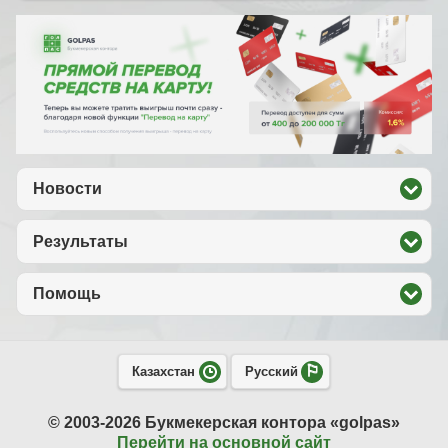
Новости
click to expand contents
Результаты
click to expand contents
Помощь
click to expand contents
Казахстан
Русский
© 2003-2026 Букмекерская контора «golpas»
Перейти на основной сайт