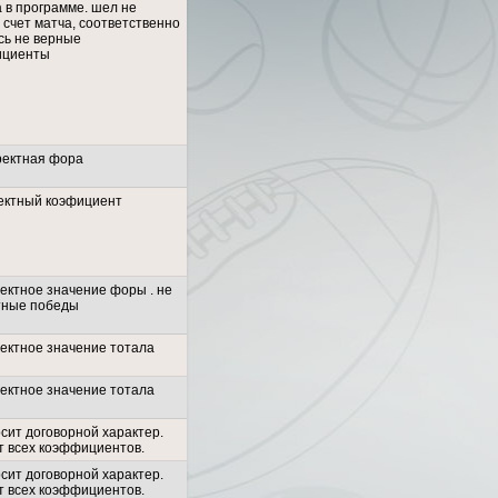
 в программе. шел не
 счет матча, соответственно
сь не верные
ициенты
ректная фора
ектный коэфициент
ректное значение форы . не
тные победы
ректное значение тотала
ректное значение тотала
сит договорной характер.
т всех коэффициентов.
сит договорной характер.
т всех коэффициентов.