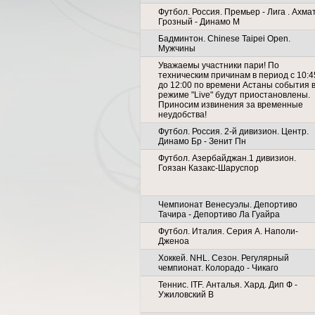
Футбол. Россия. Премьер - Лига . Ахма
Грозный - Динамо М
Бадминтон. Chinese Taipei Open.
Мужчины
Уважаемы участники пари! По
техническим причинам в период с 10:4
до 12:00 по времени Астаны события 
режиме "Live" будут приостановлены.
Приносим извинения за временные
неудобства!
Футбол. Россия. 2-й дивизион. Центр.
Динамо Бр - Зенит Пн
Футбол. Азербайджан.1 дивизион.
Гоязан Казакс-Шаруспор
Чемпионат Венесуэлы. Депортиво
Тачира - Депортиво Ла Гуайра
Футбол. Италия. Серия А. Наполи-
Дженоа
Хоккей. NHL. Сезон. Регулярный
чемпионат. Колорадо - Чикаго
Теннис. ITF. Анталья. Хард. Дип Ф -
Ужиловский В