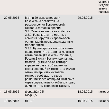
ставки 
недейс
выплат
равным
29.05.2015
Матчи 29 мая, супер лиги
29.05.2015
.
Казахстана остаются на
рассмотрении Букмекерской
конторы согласно правил:
3.3. Ставки на местные события
3.3.1. Результаты на местные
события берутся из протоколов
организаций, проводящих данные
мероприятия.
3.3.2. Букмекерская контора имеет
право отменить ставки на местные
чемпионаты (Казахстан, Украина,
Россия 2 лига «Восток») до начала
матчей. Букмекерская контора
вправе не давать объяснения
своих решений об отмене. В случае
отмен по принятым ставкам
контора сообщает о своем
решении через официальный сайт,
через справочные службы конторы,
либо об этом сообщают кассиры.
-
18.05.2015
фора 2(2)-0,5
18.05.2015
некорр
коэф.2,5
10.05.2015
п1- 1,9
10.05.2015
некорр