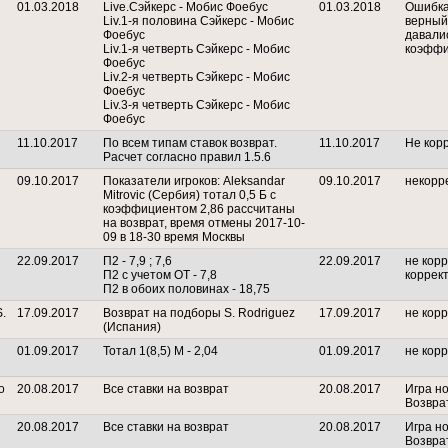
01.03.2018
Live.Сэйкерс - Мобис Фоебус
01.03.2018
Ошибка
Liv.1-я половина Сэйкерс - Мобис
верный
Фоебус
давали
Liv.1-я четверть Сэйкерс - Мобис
коэфф
Фоебус
Liv.2-я четверть Сэйкерс - Мобис
Фоебус
Liv.3-я четверть Сэйкерс - Мобис
Фоебус
11.10.2017
По всем типам ставок возврат.
11.10.2017
Не кор
Расчет согласно правил 1.5.6
09.10.2017
Показатели игроков: Aleksandar
09.10.2017
некорр
Mitrovic (Сербия) тотал 0,5 Б с
коэффициентом 2,86 рассчитаны
на возврат, время отмены 2017-10-
09 в 18-30 время Москвы
22.09.2017
П2 - 7,9 ; 7,6
22.09.2017
не кор
П2 с учетом ОТ - 7,8
коррек
П2 в обоих половинах - 18,75
.
17.09.2017
Возврат на подборы S. Rodriguez
17.09.2017
не кор
(Испания)
01.09.2017
Тотал 1(8,5) М - 2,04
01.09.2017
не кор
о
20.08.2017
Все ставки на возврат
20.08.2017
Игра но
Возвра
20.08.2017
Все ставки на возврат
20.08.2017
Игра но
Возвра