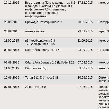
17.12.2015
Все ставки на П1 с коэфицентом 8,5
17.12.2015
некорр
и победа 1 команды с учетом ОТ с
коэфицентом 7,5 отмененны,
некорректное значение
коэффициента.
28.09.2015
Проход 2 - коэффициент 2
28.09.2015
Некорр
23.09.2015
отмена матча
23.09.2015
играл 
11.09.2015
п1 - коэффициент 2,8
11.09.2015
некорр
1х - коэффициет 1,65
03.09.2015
Оба тайма - больше ( 1,5 )
03.09.2015
Некорр
07.08.2015
Оба тайма больше 1,5 Да Кэф- 3,22
07.08.2015
некорр
11.06.2015
Общ. тотал 55,5
09.06.2015
некорр
10.06.2015
Тотул 2 (1,5) б - кэф 1,88
10.06.2015
Отмена
значен
07.06.2015
2й сет счет 6-0
07.06.2015
подозри
наличи
доказа
характе
нечест
борьбы
оставл