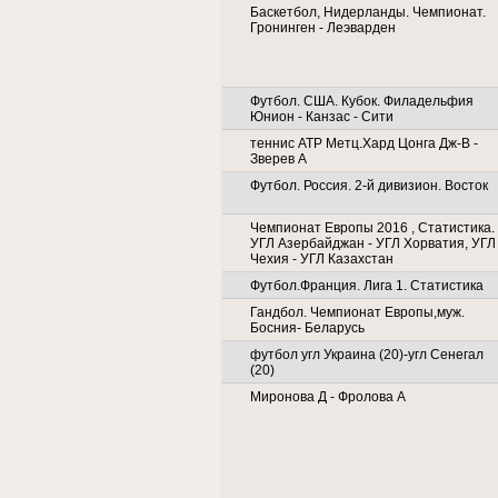
Баскетбол, Нидерланды. Чемпионат.
Гронинген - Леэварден
Футбол. США. Кубок. Филадельфия
Юнион - Канзас - Сити
теннис ATP Метц.Хард Цонга Дж-В -
Зверев А
Футбол. Россия. 2-й дивизион. Восток
Чемпионат Европы 2016 , Статистика.
УГЛ Азербайджан - УГЛ Хорватия, УГЛ
Чехия - УГЛ Казахстан
Футбол.Франция. Лига 1. Статистика
Гандбол. Чемпионат Европы,муж.
Босния- Беларусь
футбол угл Украина (20)-угл Сенегал
(20)
Миронова Д - Фролова А