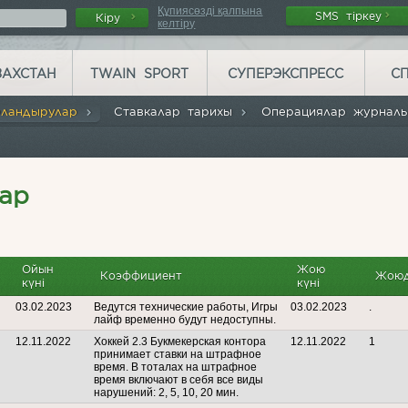
Құпиясөзді қалпына
SMS тіркеу
Кіру
келтіру
ЗАХСТАН
TWAIN SPORT
СУПЕРЭКСПРЕСС
С
рландырулар
Ставкалар тарихы
Операциялар журна
ар
Ойын
Жою
Коэффициент
Жоюд
күні
күні
03.02.2023
Ведутся технические работы, Игры
03.02.2023
.
лайф временно будут недоступны.
12.11.2022
Хоккей 2.3 Букмекерская контора
12.11.2022
1
принимает ставки на штрафное
время. В тоталах на штрафное
время включают в себя все виды
нарушений: 2, 5, 10, 20 мин.