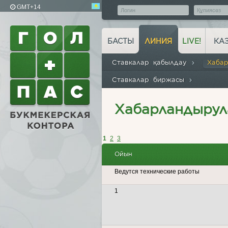
GMT+14
БАСТЫ
ЛИНИЯ
LIVE!
КА
Ставкалар қабылдау
Хаба
Ставкалар биржасы
Хабарландырул
1
2
3
Ойын
Ведутся технические работы
1