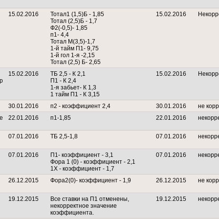
15.02.2016
Тотал1 (1,5)Б - 1,85
15.02.2016
Некорр
Тотал (2,5)Б - 1,7
Ф2(-0,5)- 1,85
п1- 4,4
Тотал М(3,5)-1,7
1-й тайм П1- 9,75
1-й гол 1-я -2,15
Тотал (2,5) Б- 2,65
15.02.2016
ТБ 2,5 - К 2,1
15.02.2016
Некорр
р
П1 - К 2,4
1-я забьет- К 1,3
1 тайм П1 - К 3,15
30.01.2016
п2 - коэффициент 2,4
30.01.2016
не кор
е
22.01.2016
п1-1,85
22.01.2016
некорр
07.01.2016
ТБ 2,5-1,8
07.01.2016
некорр
07.01.2016
П1- коэффициент - 3,1
07.01.2016
некорр
Фора 1 (0) - коэффициент - 2,1
1Х - коэффициент - 1,7
26.12.2015
Фора2(0)- коэффициент - 1,9
26.12.2015
не кор
19.12.2015
Все ставки на П1 отменены,
19.12.2015
некорр
некорректное значение
коэффициента.