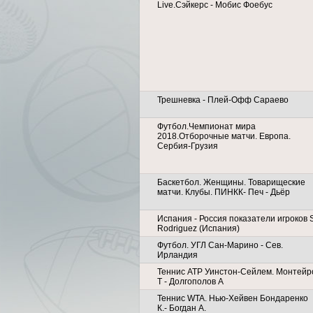
Live.Сэйкерс - Мобис Фоебус
Трешневка - Плей-Офф Сараево
Футбол.Чемпионат мира
2018.Отборочные матчи. Европа.
Сербия-Грузия
Баскетбол. Женщины. Товарищеские
матчи. Клубы. ПИНКК- Печ - Дьёр
Испания - Россия показатели игроков S
Rodriguez (Испания)
Футбол. УГЛ Сан-Марино - Сев.
Ирландия
Теннис АТР Уинстон-Сейлем. Монтейр
Т - Долгополов А
Теннис WTA. Нью-Хейвен Бондаренко
К.- Богдан А.