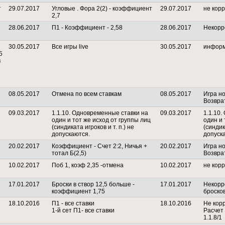
т
29.07.2017
Угловые . Фора 2(2) - коэффициент
29.07.2017
не кор
2,7
28.06.2017
П1 - Коэффициент - 2,58
28.06.2017
Некорр
30.05.2017
Все игры live
30.05.2017
информ
5
в
08.05.2017
Отмена по всем ставкам
08.05.2017
Игра но
Возвра
09.03.2017
1.1.10. Одновременные ставки на
09.03.2017
1.1.10
один и тот же исход от группы лиц
один и 
(синдиката игроков и т. п.) не
(синдик
допускаются.
допуск
20.02.2017
Коэффициент - Счет 2:2, Ничья +
20.02.2017
Игра но
тотал Б(2,5)
Возвра
10.02.2017
Поб 1, коэф 2,35 -отмена
10.02.2017
не кор
17.01.2017
Броски в створ 12,5 больше -
17.01.2017
Некорр
коэффициент 1,75
бросков
18.10.2016
П1 - все ставки
18.10.2016
Не кор
1-й сет П1- все ставки
Расчет 
1.1.8/1