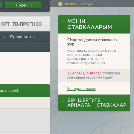
Көмек
Форум
Тіркеу
ПОРТ ТВ-ПРОГНОЗ
лы
Ережелер
ың себебі