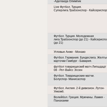
-Аделаида Олимпик
Live Футбол. Турция.
Суперлига.Трабзонспор - Кайсериспор
Футбол. Турция. Молодежная
лига.Трабзонспор (до 21) - Кайсериспо
(до 21)
Угловые Анже - Монако
Футбол. Германия. Бундеслига. Желты
карточки Гамбург - Бавария.
футбол товарищеский матч Липшдадт
08 - Рот-Вайсс Эссен
Футбол. Товарищеские матчи.
Болуспор- Манисаспор
Футбол. Англия. 2-й дивизион. Лутон-
Уикомб.
Волейбол. Греция. Мужчины. Ламия -
Панахаики