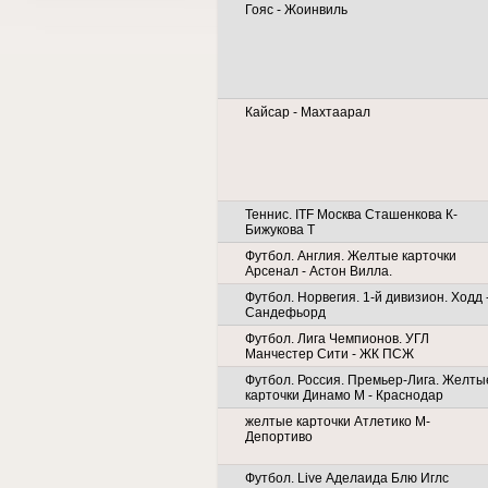
Гояс - Жоинвиль
Кайсар - Махтаарал
Теннис. ITF Москва Сташенкова К-
Бижукова Т
Футбол. Англия. Желтые карточки
Арсенал - Астон Вилла.
Футбол. Норвегия. 1-й дивизион. Ходд 
Сандефьорд
Футбол. Лига Чемпионов. УГЛ
Манчестер Сити - ЖК ПСЖ
Футбол. Россия. Премьер-Лига. Желты
карточки Динамо М - Краснодар
желтые карточки Атлетико М-
Депортиво
Футбол. Live Аделаида Блю Иглс