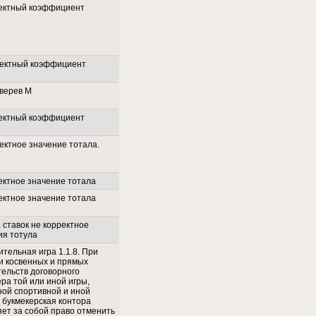
ектный коэффициент
ектный коэффициент
Зверев М
ектный коэффициент
ектное значение тотала.
ектное значение тотала
ектное значение тотала
 ставок не корректное
ия тотула
тельная игра 1.1.8. При
и косвенных и прямых
тельств договорного
ра той или иной игры,
ной спортивной и иной
 букмекерская контора
яет за собой право отменить