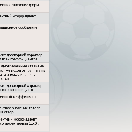
ректное значение форы
ектный коэффициент
ационное сообщение
сит договорной характер.
т всех коэффициентов.
. Одновременные ставки на
тот же исход от группы лиц
ата игроков и т. п.) не
аются.
сит договорной характер.
т всех коэффициентов.
ректный коэффициент
ектное значение тотала
 в створ.
ректный коэффициент.
согласно правил 1.5.6 ;