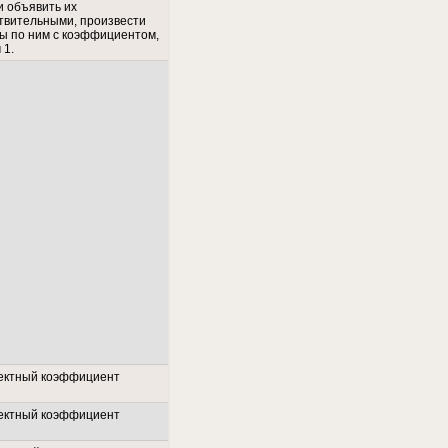
и объявить их
твительными, произвести
ы по ним с коэффициентом,
 1.
ектный коэффициент
ектный коэффициент