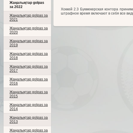
Жаңалықтар golpas
за 2022
Хоккей 2.3 Букмекерская контора приним
штрафное время включают в себя все виды 
Жаңалықтар golpas за
2021
Жаңалықтар golpas за
2020
Жаңалықтар golpas за
2019
Жаңалықтар golpas за
2018
Жаңалықтар golpas за
2017
Жаңалықтар golpas за
2016
Жаңалықтар golpas за
2015
Жаңалықтар golpas за
2014
Жаңалықтар golpas за
2013
Жаңалықтар golpas за