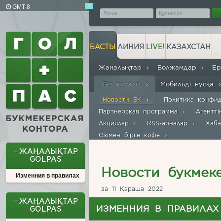
GMT-8
БАСТЫ
ЛИНИЯ
LIVE!
КАЗАХСТАН
Жаңалықтар
Болжамдар
Е
Біз туралы
Мобильді нұсқа
Новости БК
Политика конфи
Партнерская программа
Агентт
Акциялар
RSS-арналар
Хаб
Өзімен бірге кофе
ЖАҢАЛЫҚТАР
GOLPAS
Новости букмек
Изменния в правилах
за 11 Қараша 2022
ЖАҢАЛЫҚТАР
ИЗМЕННИЯ В ПРАВИЛАХ
GOLPAS