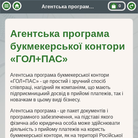
0
Агентська програма букмекерської контори «ГОЛ+ПАС»
Агентська програма
букмекерської контори
«ГОЛ+ПАС»
Агентська програма букмекерської контори
«ГОЛ+ПАС» - це простий і зручний спосіб
співпраці, нагідний як компаніям, що мають
підприємницький досвід в прийомі платежів, так і
новачкам в цьому виді бізнесу.
Агентська програма - це пакет документів і
програмного забезпечення, на підставі якого
фізична або юридична особа може здійснювати
діяльність з прийому платежів на користь
букмекерської контори, як на території Російської