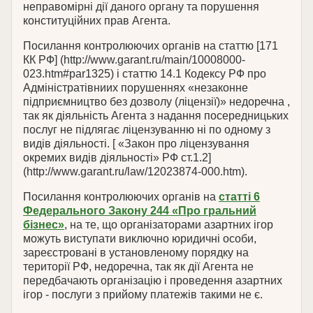
неправомірні дії даного органу та порушення
конституційних прав Агента.
Посилання контролюючих органів на статтю [171
КК РФ] (http://www.garant.ru/main/10008000-
023.htm#par1325) і статтю 14.1 Кодексу РФ про
Адміністратівниих порушеннях «незаконне
підприємництво без дозволу (ліцензії)» недоречна ,
так як діяльність Агента з надання посередницьких
послуг не підлягає ліцензуванню ні по одному з
видів діяльності. [ «Закон про ліцензування
окремих видів діяльності» РФ ст.1.2]
(http://www.garant.ru/law/12023874-000.htm).
Посилання контролюючих органів на
статті 6
Федерального Закону 244 «Про гральний
бізнес»
, на те, що організаторами азартних ігор
можуть виступати виключно юридичні особи,
зареєстровані в установленому порядку на
території РФ, недоречна, так як дії Агента не
передбачають організацію і проведення азартних
ігор - послуги з прийому платежів такими не є.