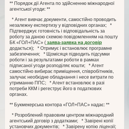
** Порядок дії Агента по здійсненню міжнародної
агентської угоди: **
* Агент вивчає документи, самостійно проводить
незалежну експертизу у відповідних органах; *
Підтверджує готовність і відповідальність за
роботу за даною схемою повідомленням на пошту
БК «ГОЛ+ПАС» (
заява-заявка на договір
додається); * Отримує і встановлює програмне
забезпечення; * Щомісяця підводить підсумки
роботи і за результатами роботи в рамках
підписаної угоди розподіляє кошти; * Агент
самостійно вибирає приміщення, співробітників,
залучає необхідне обладнання і несе витрати по
утриманню ППС; * Агент встановлює в разі
потреби ККМ і регеструє його в податкових
органах.
** Букмекерська контора «ГОЛ+ПАС» надає: **
* Розроблений правовим центром міжнародний
агентський договір з додатками; * Завірені копії
установчих документів; * Завірену копію ліцензії;