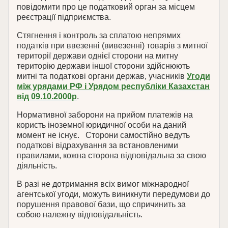
повідомити про це податковий орган за місцем
реєстрації підприємства.
Стягнення і контроль за сплатою непрямих
податків при ввезенні (вивезенні) товарів з митної
території держави однієї сторони на митну
територію держави іншої сторони здійснюють
митні та податкові органи держав, учасників
Угоди
між урядами РФ і Урядом республіки Казахстан
від 09.10.2000р
.
Нормативної заборони на прийом платежів на
користь іноземної юридичної особи на даний
момент не існує. Сторони самостійно ведуть
податкові відрахування за встановленими
правилами, кожна сторона відповідальна за свою
діяльність.
В разі не дотримання всіх вимог міжнародної
агентської угоди, можуть виникнути передумови до
порушення правової бази, що спричинить за
собою належну відповідальність.