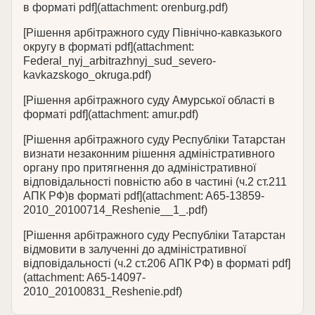
в форматі pdf](attachment: orenburg.pdf)
[Рішення арбітражного суду Північно-кавказького
округу в форматі pdf](attachment:
Federal_nyj_arbitrazhnyj_sud_severo-
kavkazskogo_okruga.pdf)
[Рішення арбітражного суду Амурської області в
форматі pdf](attachment: amur.pdf)
[Рішення арбітражного суду Республіки Татарстан
визнати незаконним рішення адміністративного
органу про притягнення до адміністративної
відповідальності повністю або в частині (ч.2 ст.211
АПК РФ)в форматі pdf](attachment: A65-13859-
2010_20100714_Reshenie__1_.pdf)
[Рішення арбітражного суду Республіки Татарстан
відмовити в залученні до адміністративної
відповідальності (ч.2 ст.206 АПК РФ) в форматі pdf]
(attachment: A65-14097-
2010_20100831_Reshenie.pdf)