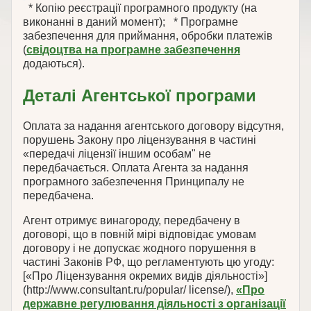
* Копію реєстрації програмного продукту (на
виконанні в даний момент); * Програмне
забезпечення для приймання, обробки платежів
(
свідоцтва на програмне забезпечення
додаються).
Деталі Агентської програми
Оплата за надання агентського договору відсутня,
порушень Закону про ліцензування в частині
«передачі ліцензії іншим особам" не
передбачається. Оплата Агента за надання
програмного забезпечення Принципалу не
передбачена.
Агент отримує винагороду, передбачену в
договорі, що в повній мірі відповідає умовам
договору і не допускає жодного порушення в
частині Законів РФ, що регламентують цю угоду:
[«Про Ліцензування окремих видів діяльності»]
(http://www.consultant.ru/popular/ license/),
«Про
державне регулювання діяльності з організації