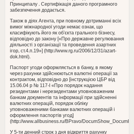
Принципалу . Сертифікація даного програмного
забезпечення додається.
Також в діях Агента, при повному дотриманні всіх
вимог міжнародної угоди немає ознак, що
класифікують його як об'єкта грального бізнесу,
відповідно до закону [«Про державне регулювання
діяльності з організації та проведення азартних
ігор, ст.4.п.19»] (http://www.rg.ru/2006/12/31/azart-
dok.html).
Паспорт угоди оформляється в банку, в якому
через рахунки здійснюються валютні операції за
контрактом, відповідно до [інструкцією ЦБР від
15.06.04 р № 117-І «Про порядок надання
резидентами і нерезидентами уповноваженим
банкам документів та інформації при здійсненні
валютних операцій, порядок обліку
уповноваженими банками валютних операцій і
оформлення паспортів угод]
(http://www.allbusiness.ru/BPravo/DocumShow_DocumID_
У 5-ти денний строк з дня відкриття рахунку