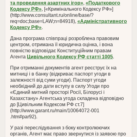
та проведення азартних ігор»
,
«Податкового
Кодексу РФ»
, [«Кримінального Кодексу РФ»]
(http://www.consultant.ru/online/base/?
req=doc;base=LAW;n=84918),
«Адміністративного
Кодексу РФ»
.
Дана програма співпраці розроблена правовим
центром, отримана її юридична оцінка, і вона
повністю відповідає Конституційним правам
Агента
Цивільного Кодексу РФ статті 1005
.
При отриманні документів агент реєструє їх на
митниці і в банку (відкриває паспорт угоди в
залежності від суми угоди). Паспорт угоди
необхідний до дати вступу в силу Угоди про
«Єдиний митний просторі Росії, Білорусі і
Казахстану» Агентська угода складена відповідно
до [Цивільним Кодексом РФ ст.7]
(http://www.garant.ru/main/10064072-001
.htm#par92).
У разі переслідування з боку контролюючих
органів, Агент має право звернутися із заявою про