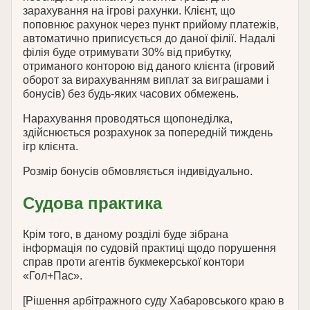
зарахування на ігрові рахунки. Клієнт, що
поповнює рахунок через пункт прийому платежів,
автоматично приписується до даної філії. Надалі
філія буде отримувати 30% від прибутку,
отриманого конторою від даного клієнта (ігровий
оборот за вирахуванням виплат за виграшами і
бонусів) без будь-яких часових обмежень.
Нарахування проводяться щопонеділка,
здійснюється розрахунок за попередній тиждень
ігр клієнта.
Розмір бонусів обмовляється індивідуально.
Судова практика
Крім того, в даному розділі буде зібрана
інформація по судовій практиці щодо порушення
справ проти агентів букмекерської контори
«Гол+Пас».
[Рішення арбітражного суду Хабаровського краю в