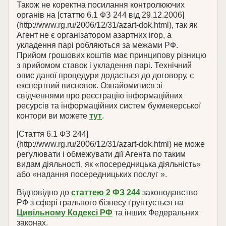
Також не коректна посилання контролюючих
органів на [статтю 6.1 ФЗ 244 від 29.12.2006]
(http://www.rg.ru/2006/12/31/azart-dok.html), так як
Агент не є організатором азартних ігор, а
укладення парі робляються за межами РФ.
Прийом грошових коштів має принципову різницю
з прийомом ставок і укладення парі. Технічний
опис даної процедури додається до договору, є
експертний висновок. Ознайомитися зі
свідченнями про реєстрацію інформаційних
ресурсів та інформаційних систем букмекерської
контори ви можете
тут
.
[Стаття 6.1 ФЗ 244]
(http://www.rg.ru/2006/12/31/azart-dok.html) не може
регулювати і обмежувати дії Агента по таким
видам діяльності, як «посередницька діяльність»
або «надання посередницьких послуг ».
Відповідно до
статтею 2 ФЗ 244
законодавство
РФ з сфері грального бізнесу ґрунтується на
Цивільному Кодексі РФ
та інших Федеральних
законах.