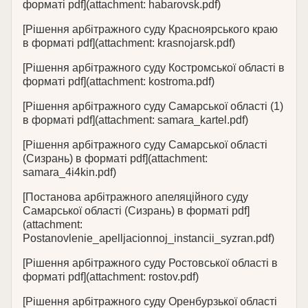
форматі pdf](attachment: habarovsk.pdf)
[Рішення арбітражного суду Красноярського краю
в форматі pdf](attachment: krasnojarsk.pdf)
[Рішення арбітражного суду Костромської області в
форматі pdf](attachment: kostroma.pdf)
[Рішення арбітражного суду Самарської області (1)
в форматі pdf](attachment: samara_kartel.pdf)
[Рішення арбітражного суду Самарської області
(Сизрань) в форматі pdf](attachment:
samara_4i4kin.pdf)
[Постанова арбітражного апеляційного суду
Самарської області (Сизрань) в форматі pdf]
(attachment:
Postanovlenie_apelljacionnoj_instancii_syzran.pdf)
[Рішення арбітражного суду Ростовської області в
форматі pdf](attachment: rostov.pdf)
[Рішення арбітражного суду Оренбурзької області