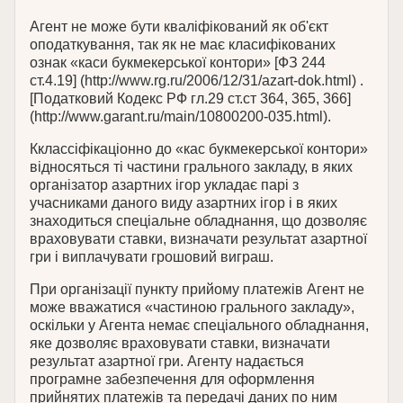
Агент не може бути кваліфікований як об'єкт
оподаткування, так як не має класифікованих
ознак «каси букмекерської контори» [ФЗ 244
ст.4.19] (http://www.rg.ru/2006/12/31/azart-dok.html) .
[Податковий Кодекс РФ гл.29 ст.ст 364, 365, 366]
(http://www.garant.ru/main/10800200-035.html).
Кклассіфікаціонно до «кас букмекерської контори»
відносяться ті частини грального закладу, в яких
організатор азартних ігор укладає парі з
учасниками даного виду азартних ігор і в яких
знаходиться спеціальне обладнання, що дозволяє
враховувати ставки, визначати результат азартної
гри і виплачувати грошовий виграш.
При організації пункту прийому платежів Агент не
може вважатися «частиною грального закладу»,
оскільки у Агента немає спеціального обладнання,
яке дозволяє враховувати ставки, визначати
результат азартної гри. Агенту надається
програмне забезпечення для оформлення
прийнятих платежів та передачі даних по ним