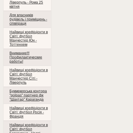
Ліверпуль - Рома 25
квітня
Для власників
будівель і приміщень -
співпраця
Найвищі коефіцієнти в
Світі: футбол
Манчестер Юн -
Тоттенхем
Внимание!!!
Профилактические
работы!
Найвищі коефіцієнти в
Світі: футбол
Манчестер Сіті -
Ліверпуль
Букмекерська контора
"golpas" партнер фк
"Шахтар" Караганда
Найвищі коефіцієнти в
Світі: футбол Росія -
Франція
Найвищі коефіцієнти в
Світі: футбол