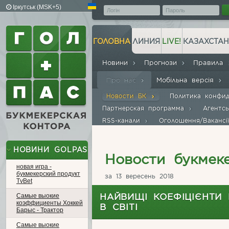
Іркутськ (MSK+5)
ГОЛОВНА
ЛИНИЯ
LIVE!
КАЗАХСТАН
Новини
Прогнози
Правила
Про нас
Мобільна версія
Новости БК
Политика конфи
Партнерская программа
Агентс
RSS-канали
Оголошення/Ваканс
НОВИНИ GOLPAS
Новости букмек
новая игра -
букмекерский продукт
за 13 вересень 2018
TvBet
НАЙВИЩІ КОЕФІЦІЄНТИ 
Самые выокие
коэффициенты Хоккей
В СВІТІ
Барыс - Трактор
Самые выокие