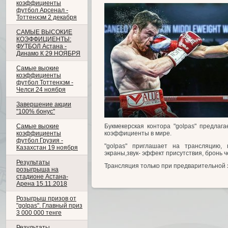
коэффициенты
футбол Арсенал -
Тоттенхэм 2 декабря
САМЫЕ ВЫСОКИЕ
КОЭФФИЦИЕНТЫ:
ФУТБОЛ Астана -
Динамо К 29 НОЯБРЯ
Самые выокие
коэффициенты
футбол Тоттенхэм -
Челси 24 ноября
Завершение акции
"100% бонус"
Самые выокие
Букмекерская контора "golpas" предлаг
коэффициенты
коэффициенты в мире.
футбол Грузия -
"golpas" приглашает на трансляцию, 
Казахстан 19 ноября
экраны,звук- эффект присутствия, бронь 
Результаты
Трансляция только при предварительной з
розыгрыша на
стадионе Астана-
Арена 15.11.2018
Розыгрыш призов от
"golpas". Главный приз
3 000 000 тенге
Результаты