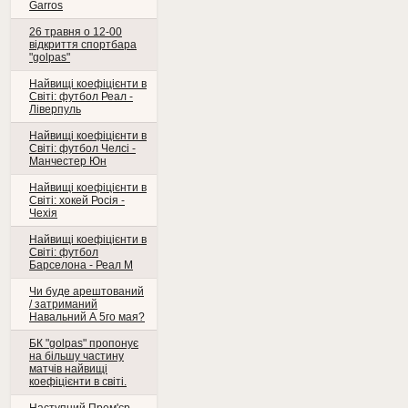
Garros
26 травня о 12-00
відкриття спортбара
"golpas"
Найвищі коефіцієнти в
Світі: футбол Реал -
Ліверпуль
Найвищі коефіцієнти в
Світі: футбол Челсі -
Манчестер Юн
Найвищі коефіцієнти в
Світі: хокей Росія -
Чехія
Найвищі коефіцієнти в
Світі: футбол
Барселона - Реал М
Чи буде арештований
/ затриманий
Навальний А 5го мая?
БК "golpas" пропонує
на більшу частину
матчів найвищі
коефіцієнти в світі.