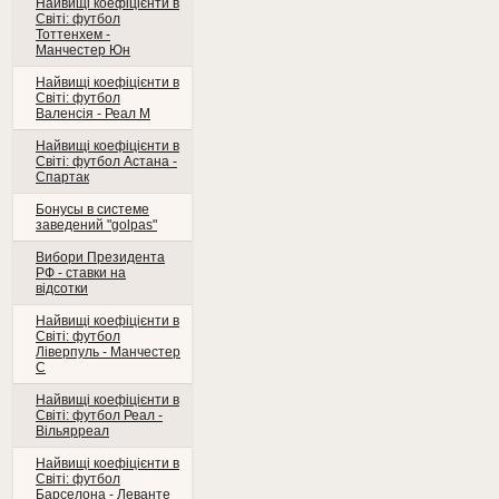
Найвищі коефіцієнти в
Світі: футбол
Тоттенхем -
Манчестер Юн
Найвищі коефіцієнти в
Світі: футбол
Валенсія - Реал М
Найвищі коефіцієнти в
Світі: футбол Астана -
Спартак
Бонусы в системе
заведений "golpas"
Вибори Президента
РФ - ставки на
відсотки
Найвищі коефіцієнти в
Світі: футбол
Ліверпуль - Манчестер
С
Найвищі коефіцієнти в
Світі: футбол Реал -
Вільярреал
Найвищі коефіцієнти в
Світі: футбол
Барселона - Леванте