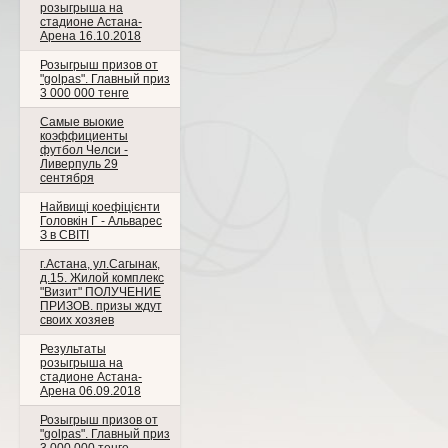
розыгрыша на
стадионе Астана-
Арена 16.10.2018
Розыгрыш призов от
"golpas". Главный приз
3 000 000 тенге
Самые выокие
коэффициенты
футбол Челси -
Ливерпуль 29
сентября
Найвищі коефіцієнти
Головкін Г - Альварес
З в СВІТІ
г.Астана, ул.Сагынак,
д.15. Жилой комплекс
"Визит" ПОЛУЧЕНИЕ
ПРИЗОВ. призы ждут
своих хозяев
Результаты
розыгрыша на
стадионе Астана-
Арена 06.09.2018
Розыгрыш призов от
"golpas". Главный приз