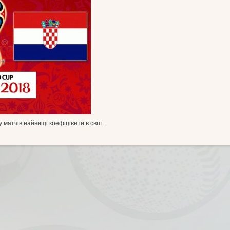
 матчів найвищі коефіцієнти в світі.