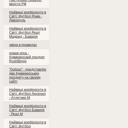
Наступний Прем'єр-
міністр РФ
Найвищі коефіцієнти в
Світі: футбол Рома -
Ліверпуль
Найвищі коефіцієнти в
Світі: футбол Реал
Мадрид - Баварія
зміни в правилах
новая игра -
букмекерский продукт
RushBingo
"Golpas" - представляє
два букмекерських
продукту на своєму
сайті
Найвищі коефіцієнти в
Світі: футбол Арсенал
- Атлетико М
Найвищі коефіцієнти в
Світі: футбол Баварія
- Реал М
Найвищі коефіцієнти в
Світі: футбол