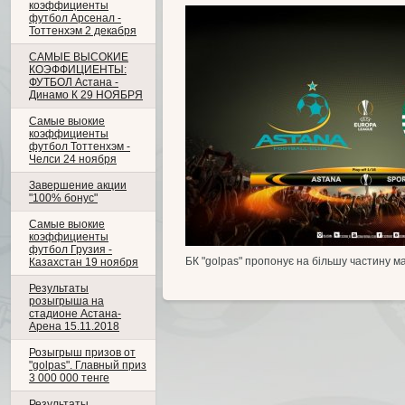
коэффициенты
футбол Арсенал -
Тоттенхэм 2 декабря
САМЫЕ ВЫСОКИЕ
КОЭФФИЦИЕНТЫ:
ФУТБОЛ Астана -
Динамо К 29 НОЯБРЯ
Самые выокие
коэффициенты
футбол Тоттенхэм -
Челси 24 ноября
Завершение акции
"100% бонус"
Самые выокие
коэффициенты
футбол Грузия -
БК "golpas" пропонує на більшу частину мат
Казахстан 19 ноября
Результаты
розыгрыша на
стадионе Астана-
Арена 15.11.2018
Розыгрыш призов от
"golpas". Главный приз
3 000 000 тенге
Результаты