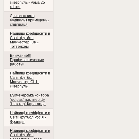
Ліверпуль - Рома 25
квітня
Для власників
будівель і приміщень -
співпраця
Найвищі коефіцієнти в
Світі: футбол
Манчестер Юн -
Тоттенхем
Внимание!!!
Профилактические
работы!
Найвищі коефіцієнти в
Світі: футбол
Манчестер Сіті -
Ліверпуль
Букмекерська контора
"golpas" партнер фк
"Шахтар" Караганда
Найвищі коефіцієнти в
Світі: футбол Росія -
Франція
Найвищі коефіцієнти в
Світі: футбол