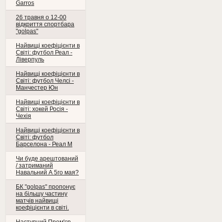
Garros
26 травня о 12-00
відкриття спортбара
"golpas"
Найвищі коефіцієнти в
Світі: футбол Реал -
Ліверпуль
Найвищі коефіцієнти в
Світі: футбол Челсі -
Манчестер Юн
Найвищі коефіцієнти в
Світі: хокей Росія -
Чехія
Найвищі коефіцієнти в
Світі: футбол
Барселона - Реал М
Чи буде арештований
/ затриманий
Навальний А 5го мая?
БК "golpas" пропонує
на більшу частину
матчів найвищі
коефіцієнти в світі.