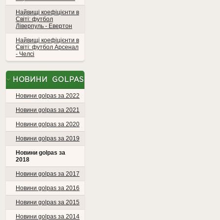
Найвищі коефіцієнти в
Світі: футбол
Ліверпуль - Евертон
Найвищі коефіцієнти в
Світі: футбол Арсенал
- Челсі
НОВИНИ GOLPAS
Новини golpas за 2022
Новини golpas за 2021
Новини golpas за 2020
Новини golpas за 2019
Новини golpas за
2018
Новини golpas за 2017
Новини golpas за 2016
Новини golpas за 2015
Новини golpas за 2014