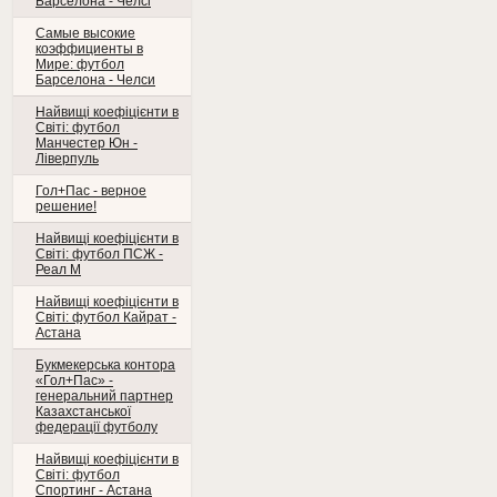
Барселона - Челсі
Самые высокие
коэффициенты в
Мире: футбол
Барселона - Челси
Найвищі коефіцієнти в
Світі: футбол
Манчестер Юн -
Ліверпуль
Гол+Пас - верное
решение!
Найвищі коефіцієнти в
Світі: футбол ПСЖ -
Реал М
Найвищі коефіцієнти в
Світі: футбол Кайрат -
Астана
Букмекерська контора
«Гол+Пас» -
генеральний партнер
Казахстанської
федерації футболу
Найвищі коефіцієнти в
Світі: футбол
Спортинг - Астана