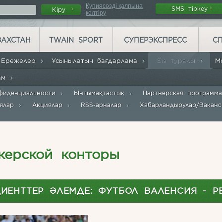
Құпиясөзді қалпына
SMS тіркеу
Кіру
келтіру
ЗАХСТАН
TWAIN SPORT
СУПЕРЭКСПРЕСС
С
Ережелер
Ұсынылатын бағдарлама
Біз туралы
М
рам
фиденциальности
Ынтымақтастық
Партнерская программ
иялар
Акциялар
RSS-арналар
Хабарландырулар/Вакан
керской конторы
ИЕНТТЕР ӘЛЕМДЕ: ФУТБОЛ ВАЛЕНСИЯ - Р