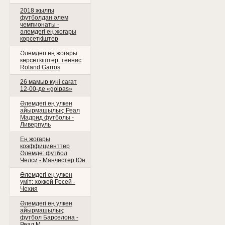
2018 жылғы
футболдан әлем
чемпионаты -
әлемдегі ең жоғары
көрсеткіштер
Әлемдегі ең жоғары
көрсеткіштер: теннис
Roland Garros
26 мамыр күні сағат
12-00-де «golpas»
Әлемдегі ең үлкен
айырмашылық: Реал
Мадрид футболы -
Ливерпуль
Ең жоғары
коэффициенттер
Әлемде: футбол
Челси - Манчестер Юн
Әлемдегі ең үлкен
үміт: хоккей Ресей -
Чехия
Әлемдегі ең үлкен
айырмашылық:
футбол Барселона -
Реал М