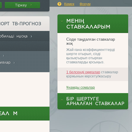
Көмек
Форум
Тіркеу
ПОРТ ТВ-ПРОГНОЗ
обильді нұсқа
а
сиялар
ЕАЛ М