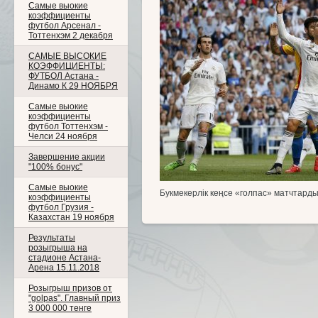
Самые выокие
коэффициенты
футбол Арсенал -
Тоттенхэм 2 декабря
САМЫЕ ВЫСОКИЕ
КОЭФФИЦИЕНТЫ:
ФУТБОЛ Астана -
Динамо К 29 НОЯБРЯ
Самые выокие
коэффициенты
футбол Тоттенхэм -
Челси 24 ноября
Завершение акции
"100% бонус"
Самые выокие
Букмекерлік кеңсе «голпас» матчтарды
коэффициенты
футбол Грузия -
Казахстан 19 ноября
Результаты
розыгрыша на
стадионе Астана-
Арена 15.11.2018
Розыгрыш призов от
"golpas". Главный приз
3 000 000 тенге