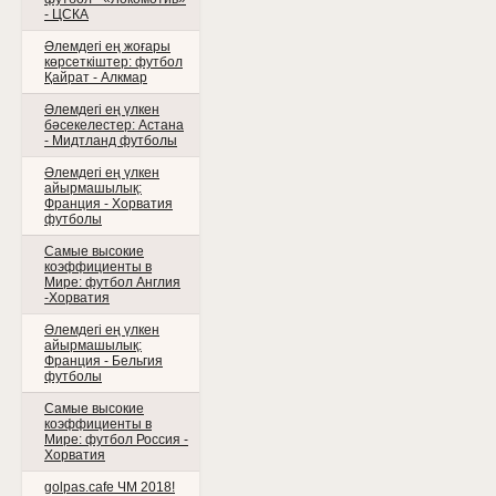
- ЦСКА
Әлемдегі ең жоғары
көрсеткіштер: футбол
Қайрат - Алкмар
Әлемдегі ең үлкен
бәсекелестер: Астана
- Мидтланд футболы
Әлемдегі ең үлкен
айырмашылық:
Франция - Хорватия
футболы
Самые высокие
коэффициенты в
Мире: футбол Англия
-Хорватия
Әлемдегі ең үлкен
айырмашылық:
Франция - Бельгия
футболы
Самые высокие
коэффициенты в
Мире: футбол Россия -
Хорватия
golpas.cafe ЧМ 2018!