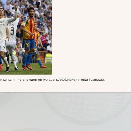
ң көпшілігіне әлемдегі ең жоғары коэффициенттерді ұсынады.