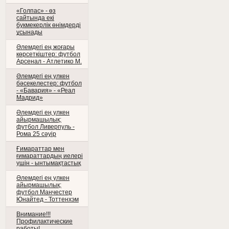
«Голпас» - өз
сайтында екі
букмекерлік өнімдерді
ұсынады
Әлемдегі ең жоғары
көрсеткіштер: футбол
Арсенал - Атлетико М.
Әлемдегі ең үлкен
бәсекелестер: футбол
- «Бавария» - «Реал
Мадрид»
Әлемдегі ең үлкен
айырмашылық:
футбол Ливерпуль -
Рома 25 сәуір
Ғимараттар мен
ғимараттардың иелері
үшін - ынтымақтастық
Әлемдегі ең үлкен
айырмашылық:
футбол Манчестер
Юнайтед - Тоттенхэм
Внимание!!!
Профилактические
работы!