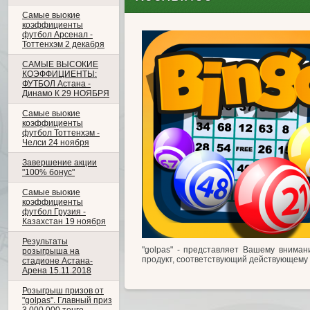
Самые выокие
коэффициенты
футбол Арсенал -
Тоттенхэм 2 декабря
САМЫЕ ВЫСОКИЕ
КОЭФФИЦИЕНТЫ:
ФУТБОЛ Астана -
Динамо К 29 НОЯБРЯ
Самые выокие
коэффициенты
футбол Тоттенхэм -
Челси 24 ноября
Завершение акции
"100% бонус"
Самые выокие
коэффициенты
футбол Грузия -
Казахстан 19 ноября
Результаты
"golpas" - представляет Вашему вниман
розыгрыша на
продукт, соответствующий действующему
стадионе Астана-
Арена 15.11.2018
Розыгрыш призов от
"golpas". Главный приз