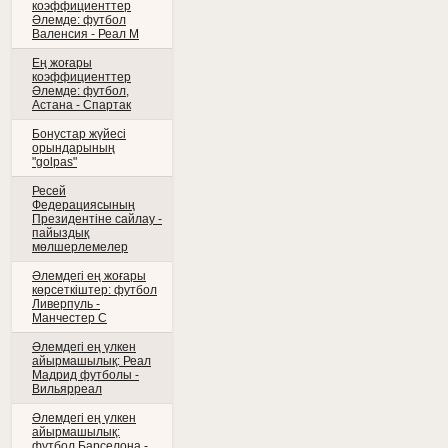
коэффициенттер
Әлемде: футбол
Валенсия - Реал М
Ең жоғары
коэффициенттер
Әлемде: футбол,
Астана - Спартак
Бонустар жүйесі
орындарының
"golpas"
Ресей
Федерациясының
Президентіне сайлау -
пайыздық
мөлшерлемелер
Әлемдегі ең жоғары
көрсеткіштер: футбол
Ливерпуль -
Манчестер С
Әлемдегі ең үлкен
айырмашылық: Реал
Мадрид футболы -
Вильярреал
Әлемдегі ең үлкен
айырмашылық:
футбол Барселона -