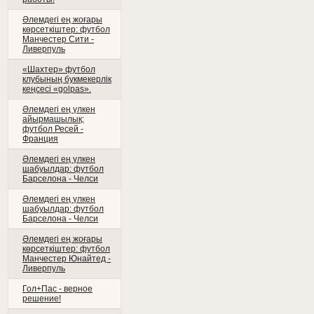
Әлемдегі ең жоғары
көрсеткіштер: футбол
Манчестер Сити -
Ливерпуль
«Шахтер» футбол
клубының букмекерлік
кеңсесі «golpas».
Әлемдегі ең үлкен
айырмашылық:
футбол Ресей -
Франция
Әлемдегі ең үлкен
шабуылдар: футбол
Барселона - Челси
Әлемдегі ең үлкен
шабуылдар: футбол
Барселона - Челси
Әлемдегі ең жоғары
көрсеткіштер: футбол
Манчестер Юнайтед -
Ливерпуль
Гол+Пас - верное
решение!