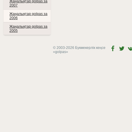
Жаңалықтар golpas за
2007
Жаңалықтар golpas за
2006
Жаңалықтар golpas за
2005
© 2003-2026 Букмекерлік кеңсе
«golpas»