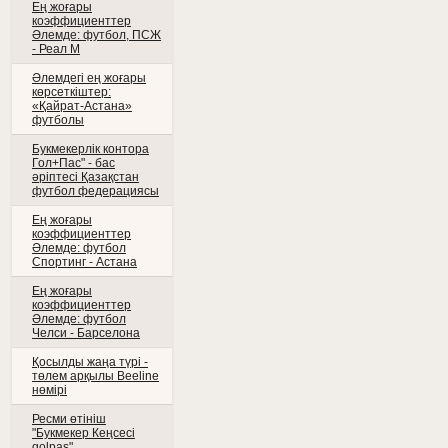
Ең жоғары
коэффициенттер
Әлемде: футбол, ПСЖ
- Реал М
Әлемдегі ең жоғары
көрсеткіштер:
«Қайрат-Астана»
футболы
Букмекерлік контора
Гол+Пас" - бас
әріптесі Қазақстан
футбол федерациясы
Ең жоғары
коэффициенттер
Әлемде: футбол
Спортинг - Астана
Ең жоғары
коэффициенттер
Әлемде: футбол
Челси - Барселона
Қосылды жаңа түрі -
төлем арқылы Beeline
нөмірі
Ресми өтініш
"Букмекер Кеңсесі
golpas"