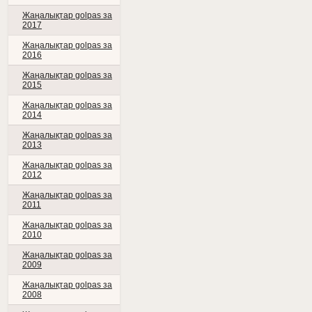
Жаңалықтар golpas за
2017
Жаңалықтар golpas за
2016
Жаңалықтар golpas за
2015
Жаңалықтар golpas за
2014
Жаңалықтар golpas за
2013
Жаңалықтар golpas за
2012
Жаңалықтар golpas за
2011
Жаңалықтар golpas за
2010
Жаңалықтар golpas за
2009
Жаңалықтар golpas за
2008