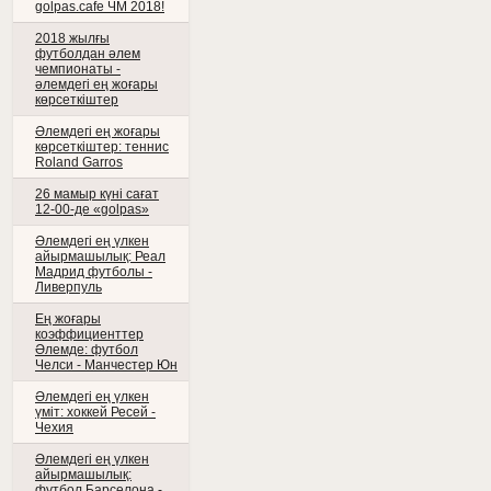
golpas.cafe ЧМ 2018!
2018 жылғы
футболдан әлем
чемпионаты -
әлемдегі ең жоғары
көрсеткіштер
Әлемдегі ең жоғары
көрсеткіштер: теннис
Roland Garros
26 мамыр күні сағат
12-00-де «golpas»
Әлемдегі ең үлкен
айырмашылық: Реал
Мадрид футболы -
Ливерпуль
Ең жоғары
коэффициенттер
Әлемде: футбол
Челси - Манчестер Юн
Әлемдегі ең үлкен
үміт: хоккей Ресей -
Чехия
Әлемдегі ең үлкен
айырмашылық:
футбол Барселона -