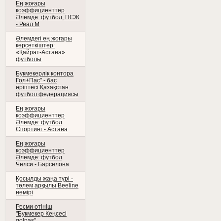
Ең жоғары
коэффициенттер
Әлемде: футбол, ПСЖ
- Реал М
Әлемдегі ең жоғары
көрсеткіштер:
«Қайрат-Астана»
футболы
Букмекерлік контора
Гол+Пас" - бас
әріптесі Қазақстан
футбол федерациясы
Ең жоғары
коэффициенттер
Әлемде: футбол
Спортинг - Астана
Ең жоғары
коэффициенттер
Әлемде: футбол
Челси - Барселона
Қосылды жаңа түрі -
төлем арқылы Beeline
нөмірі
Ресми өтініш
"Букмекер Кеңсесі
golpas"