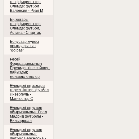
коэффициенттер
Әлемде: футбол
Валенсия - Реал М
Ең жоғары
коэффициенттер
Әлемде: футбол,
Астана - Спартак
Бонустар жүйесі
орындарының
"golpas"
Ресей
Федерациясының
Президентіне сайлау -
пайыздық
мөлшерлемелер
Әлемдегі ең жоғары
көрсеткіштер: футбол
Ливерпуль -
Манчестер С
Әлемдегі ең үлкен
айырмашылық: Реал
Мадрид футболы -
Вильярреал
Әлемдегі ең үлкен
айырмашылық:
футбол Барселона -