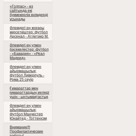
«Голпас» - өз
сайтында екі
букмекерлік өнімдерді
ұсынады
Әлемдегі ең жоғары
көрсеткіштер: футбол
Арсенал - Атлетико М.
Әлемдегі ең үлкен
бәсекелестер: футбол
- «Бавария» - «Реал
Мадрид»
Әлемдегі ең үлкен
айырмашылық:
футбол Ливерпуль -
Рома 25 сәуір
Ғимараттар мен
ғимараттардың иелері
үшін - ынтымақтастық
Әлемдегі ең үлкен
айырмашылық:
футбол Манчестер
Юнайтед - Тоттенхэм
Внимание!!!
Профилактические
работы!