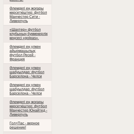
Әлемдегі ең жоғары
көрсеткіштер: футбол
Манчестер Сити -
Ливерпуль
«Шахтер» футбол
клубының букмекерлік
кеңсесі «golpas».
Әлемдегі ең үлкен
айырмашылық:
футбол Ресей -
Франция
Әлемдегі ең үлкен
шабуылдар: футбол
Барселона - Челси
Әлемдегі ең үлкен
шабуылдар: футбол
Барселона - Челси
Әлемдегі ең жоғары
көрсеткіштер: футбол
Манчестер Юнайтед -
Ливерпуль
Гол+Пас - верное
решение!