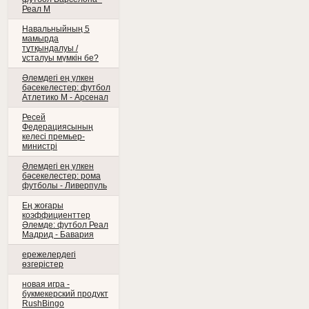
Реал М
Навальныйның 5
мамырда
тұтқындалуы /
ұсталуы мүмкін бе?
Әлемдегі ең үлкен
бәсекелестер: футбол
Атлетико М - Арсенал
Ресей
Федерациясының
келесі премьер-
министрі
Әлемдегі ең үлкен
бәсекелестер: рома
футболы - Ливерпуль
Ең жоғары
коэффициенттер
Әлемде: футбол Реал
Мадрид - Бавария
ережелердегі
өзгерістер
новая игра -
букмекерский продукт
RushBingo