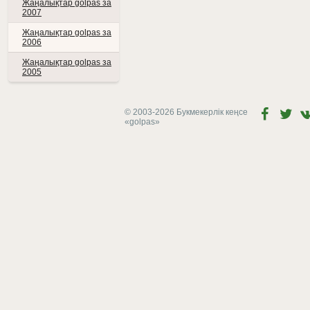
Жаңалықтар golpas за
2007
Жаңалықтар golpas за
2006
Жаңалықтар golpas за
2005
© 2003-2026 Букмекерлік кеңсе
«golpas»