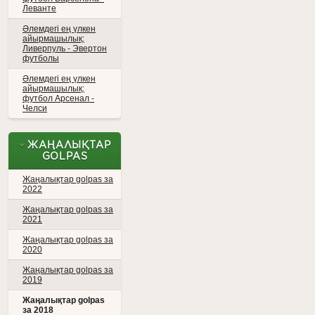
Леванте
Әлемдегі ең үлкен
айырмашылық:
Ливерпуль - Эвертон
футболы
Әлемдегі ең үлкен
айырмашылық:
футбол Арсенал -
Челси
ЖАҢАЛЫҚТАР
GOLPAS
Жаңалықтар golpas за
2022
Жаңалықтар golpas за
2021
Жаңалықтар golpas за
2020
Жаңалықтар golpas за
2019
Жаңалықтар golpas
за 2018