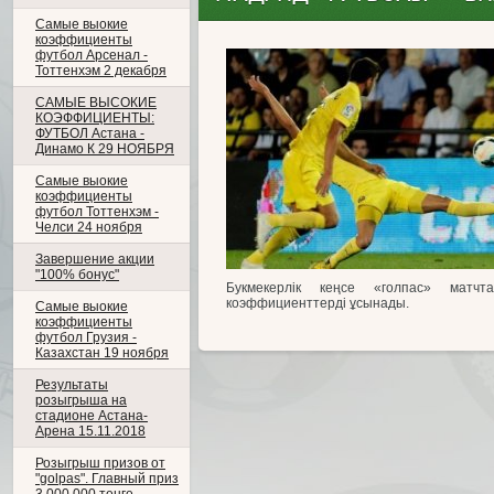
Самые выокие
коэффициенты
футбол Арсенал -
Тоттенхэм 2 декабря
САМЫЕ ВЫСОКИЕ
КОЭФФИЦИЕНТЫ:
ФУТБОЛ Астана -
Динамо К 29 НОЯБРЯ
Самые выокие
коэффициенты
футбол Тоттенхэм -
Челси 24 ноября
Завершение акции
"100% бонус"
Букмекерлік кеңсе «голпас» матчт
коэффициенттерді ұсынады.
Самые выокие
коэффициенты
футбол Грузия -
Казахстан 19 ноября
Результаты
розыгрыша на
стадионе Астана-
Арена 15.11.2018
Розыгрыш призов от
"golpas". Главный приз