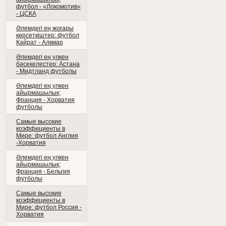
футбол - «Локомотив»
- ЦСКА
Әлемдегі ең жоғары
көрсеткіштер: футбол
Қайрат - Алкмар
Әлемдегі ең үлкен
бәсекелестер: Астана
- Мидтланд футболы
Әлемдегі ең үлкен
айырмашылық:
Франция - Хорватия
футболы
Самые высокие
коэффициенты в
Мире: футбол Англия
-Хорватия
Әлемдегі ең үлкен
айырмашылық:
Франция - Бельгия
футболы
Самые высокие
коэффициенты в
Мире: футбол Россия -
Хорватия