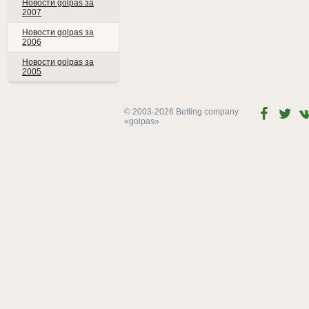
Новости golpas за
2007
Новости golpas за
2006
Новости golpas за
2005
© 2003-2026 Betting company
«golpas»