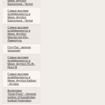
Мире: футбол
Барселона - Челси
Самые высокие
коэффициенты в
Мире: футбол
Барселона - Челси
Самые высокие
коэффициенты в
Мире: футбол
Манчестер Юн -
Ливерпуль
Гол+Пас - верное
решение!
Самые высокие
коэффициенты в
Мире: футбол ПСЖ -
Реал М
Самые высокие
коэффициенты в
Мире: футбол Кайрат
- Астана
Bookmaker
"Goal+Pass" - General
partner of Kazakhstan
football Federation