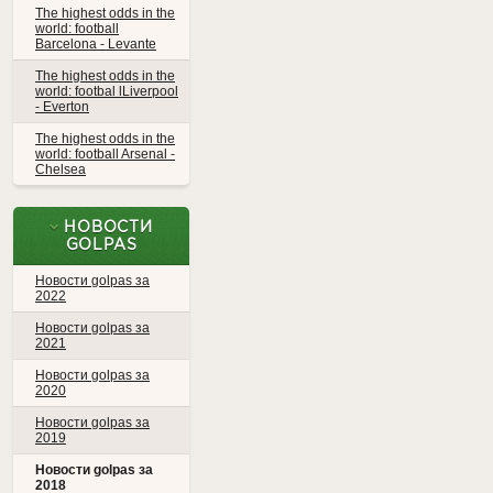
The highest odds in the
world: football
Barcelona - Levante
The highest odds in the
world: footbal lLiverpool
- Everton
The highest odds in the
world: football Arsenal -
Chelsea
НОВОСТИ
GOLPAS
Новости golpas за
2022
Новости golpas за
2021
Новости golpas за
2020
Новости golpas за
2019
Новости golpas за
2018