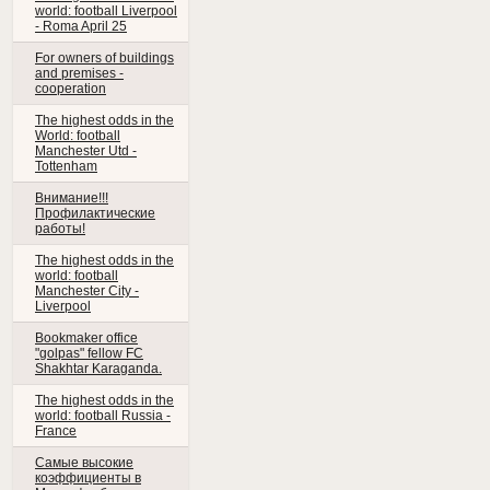
world: football Liverpool
- Roma April 25
For owners of buildings
and premises -
cooperation
The highest odds in the
World: football
Manchester Utd -
Tottenham
Внимание!!!
Профилактические
работы!
The highest odds in the
world: football
Manchester City -
Liverpool
Bookmaker office
"golpas" fellow FC
Shakhtar Karaganda.
The highest odds in the
world: football Russia -
France
Самые высокие
коэффициенты в