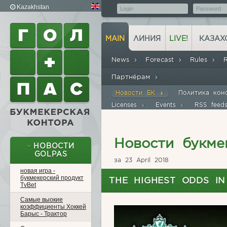
Kazakhstan
MAIN
ЛИНИЯ
LIVE!
КАЗАХ
News
Forecast
Rules
Партнёрам
Новости БК
Политика кон
Licenses
Events
RSS fee
Новости букме
НОВОСТИ
GOLPAS
за 23 April 2018
новая игра -
букмекерский продукт
THE HIGHEST ODDS IN
TvBet
Самые выокие
коэффициенты Хоккей
Барыс - Трактор