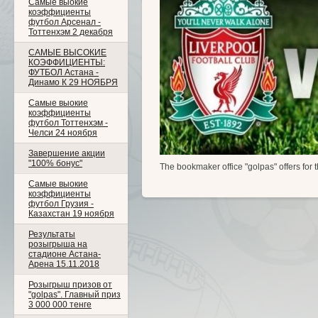
Самые выокие
коэффициенты
футбол Арсенал -
Тоттенхэм 2 декабря
САМЫЕ ВЫСОКИЕ
КОЭФФИЦИЕНТЫ:
ФУТБОЛ Астана -
Динамо К 29 НОЯБРЯ
Самые выокие
коэффициенты
футбол Тоттенхэм -
Челси 24 ноября
Завершение акции
"100% бонус"
The bookmaker office "golpas" offers for t
Самые выокие
коэффициенты
футбол Грузия -
Казахстан 19 ноября
Результаты
розыгрыша на
стадионе Астана-
Арена 15.11.2018
Розыгрыш призов от
"golpas". Главный приз
3 000 000 тенге