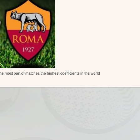
he most part of matches the highest coefficients in the world