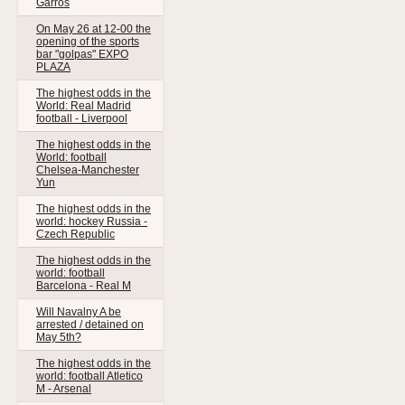
Garros
On May 26 at 12-00 the
opening of the sports
bar "golpas" EXPO
PLAZA
The highest odds in the
World: Real Madrid
football - Liverpool
The highest odds in the
World: football
Chelsea-Manchester
Yun
The highest odds in the
world: hockey Russia -
Czech Republic
The highest odds in the
world: football
Barcelona - Real M
Will Navalny A be
arrested / detained on
May 5th?
The highest odds in the
world: football Atletico
M - Arsenal