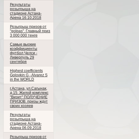
Результаты
розыгрыша на
стадионе Астана-
Арена 16.10.2018
Розыгрыш призов от
"golpas". Главный приз
3 000 000 тенге
Самые выокие
коэффициенты
футбол Челси -
Ливерпуль 29
сентября
Highest coefficients
Golovkin G - Alvarez S
in the WORLD
г.Астана, ул.Сагынак,
д.15. Жилой комплекс
"Визит" ПОЛУЧЕНИЕ
ПРИЗОВ. призы ждут
своих хозяев
Результаты
розыгрыша на
стадионе Астана-
Арена 06.09.2018
Розыгрыш призов от