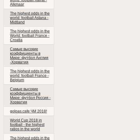
world: football Kairat -
Alkmaar
The highest odds in the
world: football Astana -
Midtland
The highest odds in the
World: football France -
Croatia
Самые высокие
коэффициенты в
Мире: футбол Англия
-Хорватия
The highest odds in the
world: football France -
Belgium
Самые высокие
коэффициенты в
Мире: футбол Россия -
Хорватия
golpas.cafe ЧМ 2018!
World Cup 2018 in
football - the highest
ratios in the world
The highest odds in the