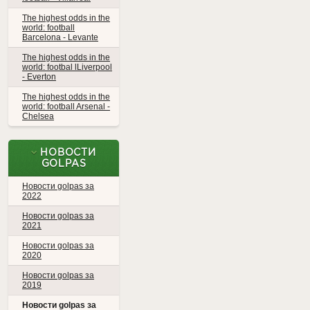
The highest odds in the
world: football
Barcelona - Levante
The highest odds in the
world: footbal lLiverpool
- Everton
The highest odds in the
world: football Arsenal -
Chelsea
НОВОСТИ
GOLPAS
Новости golpas за
2022
Новости golpas за
2021
Новости golpas за
2020
Новости golpas за
2019
Новости golpas за