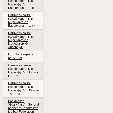
коэффициенты в
Мире: футбол
Барселона - Челси
Самые высокие
коэффициенты в
Мире: футбол
Барселона - Челси
Самые высокие
коэффициенты в
Мире: футбол
Манчестер Юн -
Ливерпуль
Гол+Пас - верное
решение!
Самые высокие
коэффициенты в
Мире: футбол ПСЖ -
Реал М
Самые высокие
коэффициенты в
Мире: футбол Кайрат
- Астана
Bookmaker
"Goal+Pass" - General
partner of Kazakhstan
football Federation