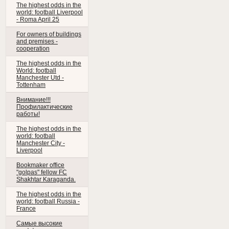
The highest odds in the
world: football Liverpool
- Roma April 25
For owners of buildings
and premises -
cooperation
The highest odds in the
World: football
Manchester Utd -
Tottenham
Внимание!!!
Профилактические
работы!
The highest odds in the
world: football
Manchester City -
Liverpool
Bookmaker office
"golpas" fellow FC
Shakhtar Karaganda.
The highest odds in the
world: football Russia -
France
Самые высокие