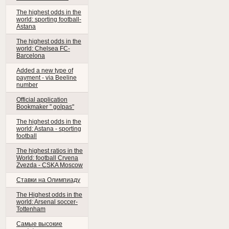
The highest odds in the
world: sporting football-
Astana
The highest odds in the
world: Chelsea FC-
Barcelona
Added a new type of
payment - via Beeline
number
Official application
Bookmaker " golpas"
The highest odds in the
world: Astana - sporting
football
The highest ratios in the
World: football Crvena
Zvezda - CSKA Moscow
Ставки на Олимпиаду
The Highest odds in the
world: Arsenal soccer-
Tottenham
Самые высокие