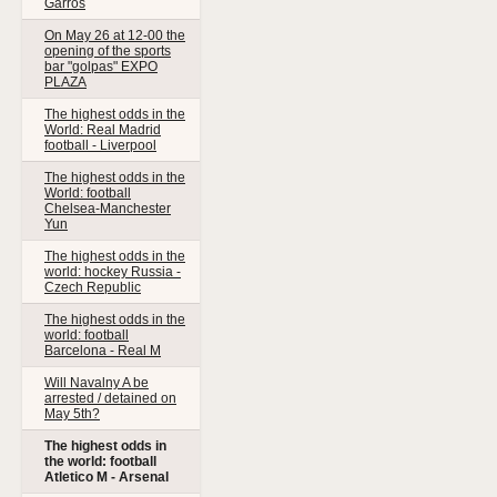
Garros
On May 26 at 12-00 the
opening of the sports
bar "golpas" EXPO
PLAZA
The highest odds in the
World: Real Madrid
football - Liverpool
The highest odds in the
World: football
Chelsea-Manchester
Yun
The highest odds in the
world: hockey Russia -
Czech Republic
The highest odds in the
world: football
Barcelona - Real M
Will Navalny A be
arrested / detained on
May 5th?
The highest odds in
the world: football
Atletico M - Arsenal