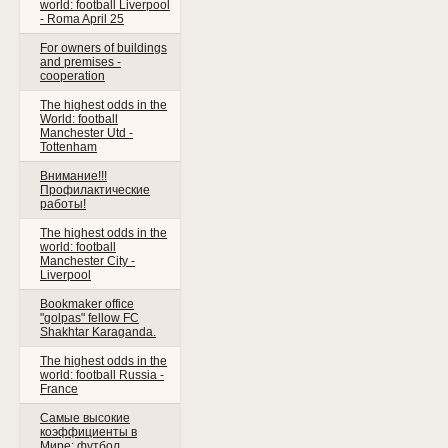
world: football Liverpool
- Roma April 25
For owners of buildings
and premises -
cooperation
The highest odds in the
World: football
Manchester Utd -
Tottenham
Внимание!!!
Профилактические
работы!
The highest odds in the
world: football
Manchester City -
Liverpool
Bookmaker office
"golpas" fellow FC
Shakhtar Karaganda.
The highest odds in the
world: football Russia -
France
Самые высокие
коэффициенты в
Мире: футбол