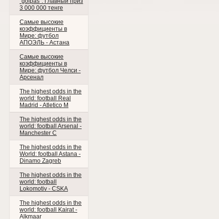
"golpas". Главный приз
3 000 000 тенге
Самые высокие
коэффициенты в
Мире: футбол
АПОЭЛЬ - Астана
Самые высокие
коэффициенты в
Мире: футбол Челси -
Арсенал
The highest odds in the
world: football Real
Madrid - Atletico M
The highest odds in the
world: football Arsenal -
Manchester C
The highest odds in the
World: football Astana -
Dinamo Zagreb
The highest odds in the
world: football
Lokomotiv - CSKA
The highest odds in the
world: football Kairat -
Alkmaar