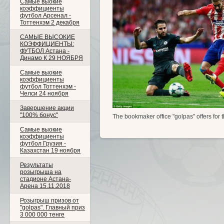
Самые выокие
коэффициенты
футбол Арсенал -
Тоттенхэм 2 декабря
САМЫЕ ВЫСОКИЕ
КОЭФФИЦИЕНТЫ:
ФУТБОЛ Астана -
Динамо К 29 НОЯБРЯ
Самые выокие
коэффициенты
футбол Тоттенхэм -
Челси 24 ноября
Завершение акции
"100% бонус"
The bookmaker office "golpas" offers for t
Самые выокие
коэффициенты
футбол Грузия -
Казахстан 19 ноября
Результаты
розыгрыша на
стадионе Астана-
Арена 15.11.2018
Розыгрыш призов от
"golpas". Главный приз
3 000 000 тенге