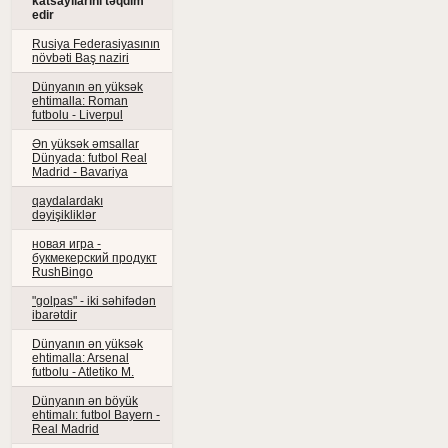
katsayılarını təqdim
edir
Rusiya Federasiyasının
növbəti Baş naziri
Dünyanın ən yüksək
ehtimalla: Roman
futbolu - Liverpul
Ən yüksək əmsallar
Dünyada: futbol Real
Madrid - Bavariya
qaydalardakı
dəyişikliklər
новая игра -
букмекерский продукт
RushBingo
"golpas" - iki səhifədən
ibarətdir
Dünyanın ən yüksək
ehtimalla: Arsenal
futbolu - Atletiko M.
Dünyanın ən böyük
ehtimalı: futbol Bayern -
Real Madrid