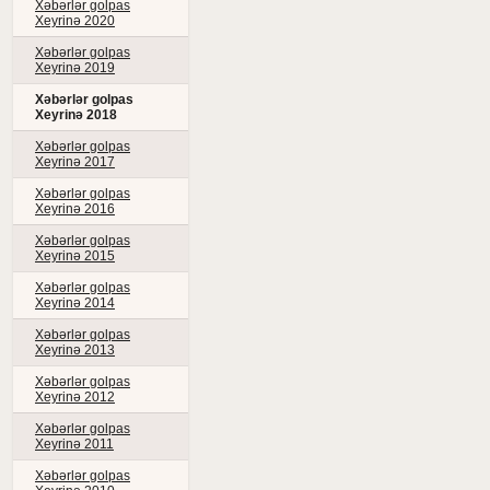
Xəbərlər golpas
Xeyrinə 2020
Xəbərlər golpas
Xeyrinə 2019
Xəbərlər golpas
Xeyrinə 2018
Xəbərlər golpas
Xeyrinə 2017
Xəbərlər golpas
Xeyrinə 2016
Xəbərlər golpas
Xeyrinə 2015
Xəbərlər golpas
Xeyrinə 2014
Xəbərlər golpas
Xeyrinə 2013
Xəbərlər golpas
Xeyrinə 2012
Xəbərlər golpas
Xeyrinə 2011
Xəbərlər golpas