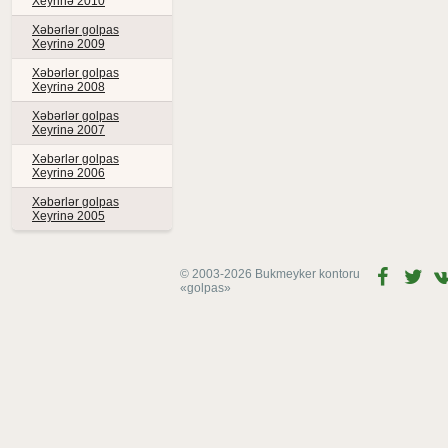
Xeyrinə 2010
Xəbərlər golpas
Xeyrinə 2009
Xəbərlər golpas
Xeyrinə 2008
Xəbərlər golpas
Xeyrinə 2007
Xəbərlər golpas
Xeyrinə 2006
Xəbərlər golpas
Xeyrinə 2005
© 2003-2026 Bukmeyker kontoru
«golpas»