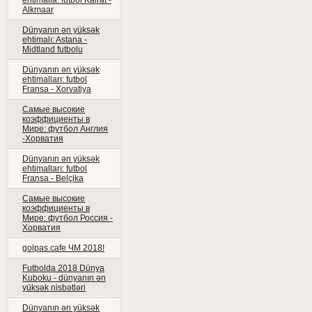
ehtimalla: futbol Kairat -
Alkmaar
Dünyanın ən yüksək
ehtimalı: Astana -
Midtland futbolu
Dünyanın ən yüksək
ehtimalları: futbol
Fransa - Xorvatiya
Самые высокие
коэффициенты в
Мире: футбол Англия
-Хорватия
Dünyanın ən yüksək
ehtimalları: futbol
Fransa - Belçika
Самые высокие
коэффициенты в
Мире: футбол Россия -
Хорватия
golpas.cafe ЧМ 2018!
Futbolda 2018 Dünya
Kuboku - dünyanın ən
yüksək nisbətləri
Dünyanın ən yüksək