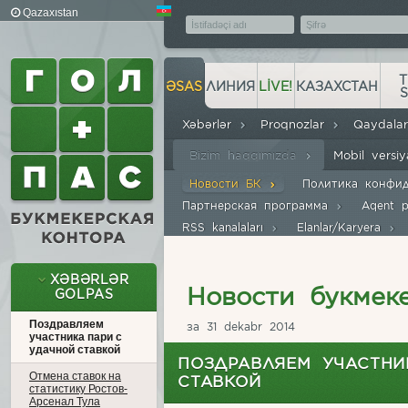
Qazaxıstan
T
ƏSAS
ЛИНИЯ
LIVE!
КАЗАХСТАН
Xəbərlər
Proqnozlar
Qaydala
Bizim haqqımızda
Mobil versi
Новости БК
Политика конфи
Партнерская программа
Aqent 
RSS kanalaları
Elanlar/Karyera
XƏBƏRLƏR
Новости букмек
GOLPAS
Поздравляем
за 31 dekabr 2014
участника пари с
удачной ставкой
ПОЗДРАВЛЯЕМ УЧАСТНИ
Отмена ставок на
СТАВКОЙ
статистику Ростов-
Арсенал Тула