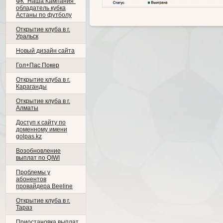
ФК "Наша Кампания"
обладатель кубка
Астаны по футболу
Открытие клуба в г.
Уральск
Новый дизайн сайта
Гол+Пас Покер
Открытие клуба в г.
Караганды
Открытие клуба в г.
Алматы
Доступ к сайту по
доменному имени
golpas.kz
Возобновление
выплат по QIWI
Проблемы у
абонентов
провайдера Beeline
Открытие клуба в г.
Тараз
Приостановка выплат