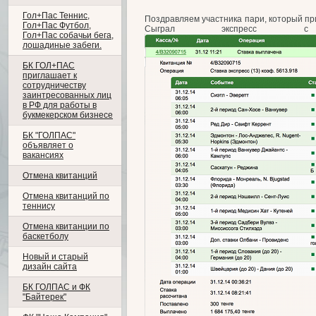
Гол+Пас Теннис,
Поздравляем участника пари, который при 
Гол+Пас Футбол,
Сыграл экспресс с к
Гол+Пас собачьи бега,
лошадиные забеги.
БК ГОЛ+ПАС
приглашает к
сотрудничеству
заинтресованных лиц
в РФ для работы в
букмекерском бизнесе
БК "ГОЛПАС"
объявляет о
вакансиях
Отмена квитанций
Отмена квитанций по
теннису
Отмена квитанции по
баскетболу
Новый и старый
дизайн сайта
БК ГОЛПАС и ФК
"Байтерек"