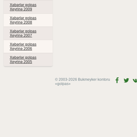
Xəbərlər golpas
Xeyrinə 2009
Xəbərlər golpas
Xeyrinə 2008
Xəbərlər golpas
Xeyrinə 2007
Xəbərlər golpas
Xeyrinə 2006
Xəbərlər golpas
Xeyrinə 2005
© 2003-2026 Bukmeyker kontoru
«golpas»