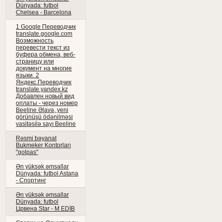
Dünyada: futbol
Chelsea - Barcelona
1 Google Переводчик
translate.google.com
Возможность
перевести текст из
буфера обмена, веб-
страницу или
документ на многие
языки. 2
Яндекс.Переводчик
translate.yandex.kz
Добавлен новый вид
оплаты - через номер
Beeline Əlavə, yeni
görünüşü ödənilməsi
vasitəsilə sayı Beeline
Rəsmi bəyanat
Bukmeker Kontorları
"golpas"
Ən yüksək əmsallar
Dünyada: futbol Astana
- Спортинг
Ən yüksək əmsallar
Dünyada: futbol
Црвена Star - M EDİB