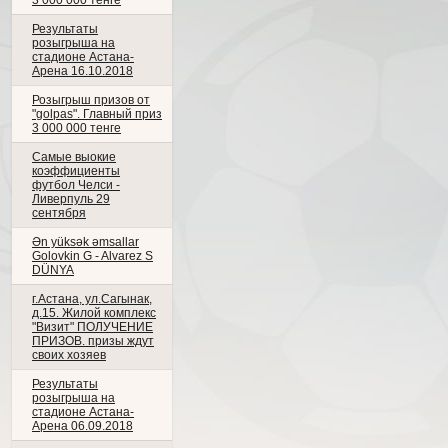
3 000 000 тенге
Результаты
розыгрыша на
стадионе Астана-
Арена 16.10.2018
Розыгрыш призов от
"golpas". Главный приз
3 000 000 тенге
Самые выокие
коэффициенты
футбол Челси -
Ливерпуль 29
сентября
Ən yüksək əmsallar
Golovkin G - Alvarez S
DÜNYA
г.Астана, ул.Сагынак,
д.15. Жилой комплекс
"Визит" ПОЛУЧЕНИЕ
ПРИЗОВ. призы ждут
своих хозяев
Результаты
розыгрыша на
стадионе Астана-
Арена 06.09.2018