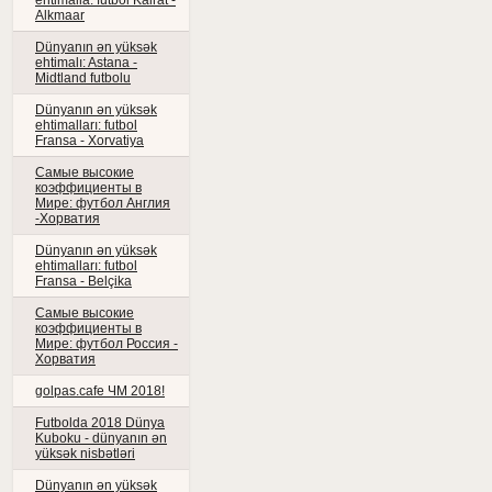
ehtimalla: futbol Kairat -
Alkmaar
Dünyanın ən yüksək
ehtimalı: Astana -
Midtland futbolu
Dünyanın ən yüksək
ehtimalları: futbol
Fransa - Xorvatiya
Самые высокие
коэффициенты в
Мире: футбол Англия
-Хорватия
Dünyanın ən yüksək
ehtimalları: futbol
Fransa - Belçika
Самые высокие
коэффициенты в
Мире: футбол Россия -
Хорватия
golpas.cafe ЧМ 2018!
Futbolda 2018 Dünya
Kuboku - dünyanın ən
yüksək nisbətləri
Dünyanın ən yüksək