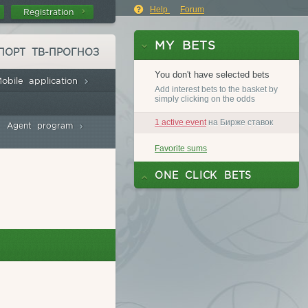
on
Help
Forum
Registration
ПОРТ ТВ-ПРОГНОЗ
obile application
Agent program