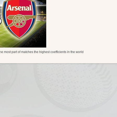
he most part of matches the highest coefficients in the world