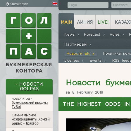
Kazakhstan
MAIN
ЛИНИЯ
LIVE!
КАЗАХ
News
Forecast
Rules
Партнёрам
Новости БК
Политика кон
Licenses
Events
RSS fee
Новости букме
НОВОСТИ
GOLPAS
за 8 February 2018
новая игра -
букмекерский продукт
THE HIGHEST ODDS I
TvBet
Самые выокие
коэффициенты Хоккей
Барыс - Трактор