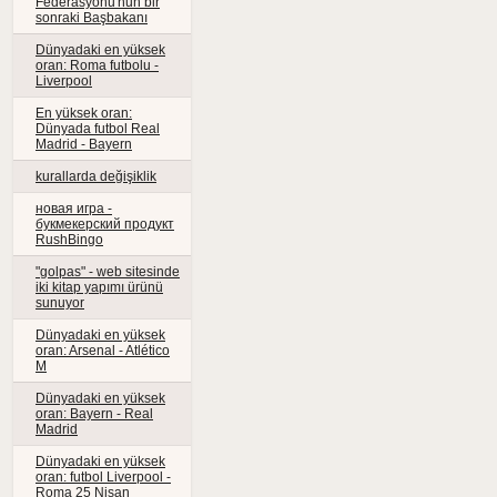
Federasyonu'nun bir
sonraki Başbakanı
Dünyadaki en yüksek
oran: Roma futbolu -
Liverpool
En yüksek oran:
Dünyada futbol Real
Madrid - Bayern
kurallarda değişiklik
новая игра -
букмекерский продукт
RushBingo
"golpas" - web sitesinde
iki kitap yapımı ürünü
sunuyor
Dünyadaki en yüksek
oran: Arsenal - Atlético
M
Dünyadaki en yüksek
oran: Bayern - Real
Madrid
Dünyadaki en yüksek
oran: futbol Liverpool -
Roma 25 Nisan