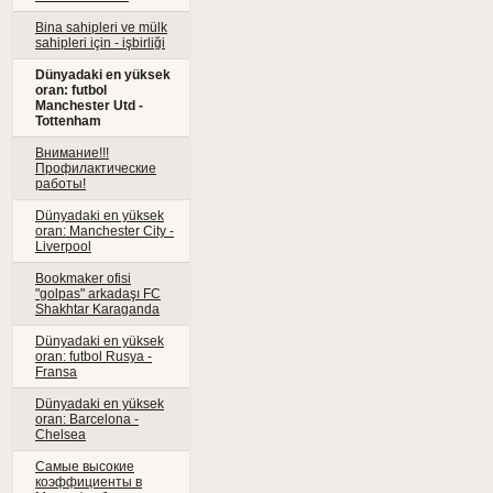
Bina sahipleri ve mülk
sahipleri için - işbirliği
Dünyadaki en yüksek
oran: futbol
Manchester Utd -
Tottenham
Внимание!!!
Профилактические
работы!
Dünyadaki en yüksek
oran: Manchester City -
Liverpool
Bookmaker ofisi
"golpas" arkadaşı FC
Shakhtar Karaganda
Dünyadaki en yüksek
oran: futbol Rusya -
Fransa
Dünyadaki en yüksek
oran: Barcelona -
Chelsea
Самые высокие
коэффициенты в