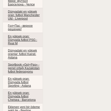
Мире: футбол
Барселона - Челси
Dünyadaki en yüksek
oran: futbol Manchester
Utd - Liverpool
Гол+Пас - верное
решение!
En yüksek oran:
Dünyada futbol PSG -
Real M
Dünyadaki en yüksek
oranlar: futbol Kairat-
Astana
Sportbook «Gol+Pas» -
genel ortağı Kazakistan
futbol federasyonu
En yüksek oran:
Dünyada futbol
Sporting - Astana
En yüksek oran:
Dünyada futbol
Chelsea - Barcelona
Eklenen yeni bir ödeme
şekli ile - Beeline