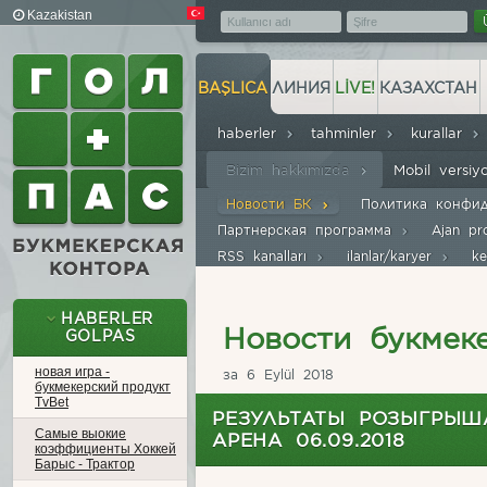
Kazakistan
BAŞLICA
ЛИНИЯ
LIVE!
КАЗАХСТАН
haberler
tahminler
kurallar
Bizim hakkımızda
Mobil versi
Новости БК
Политика конфи
Партнерская программа
Ajan p
RSS kanalları
ilanlar/karyer
ke
HABERLER
Новости букмек
GOLPAS
новая игра -
за 6 Eylül 2018
букмекерский продукт
TvBet
РЕЗУЛЬТАТЫ РОЗЫГРЫШ
Самые выокие
АРЕНА 06.09.2018
коэффициенты Хоккей
Барыс - Трактор