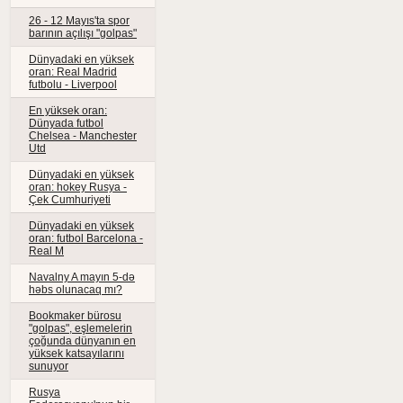
26 - 12 Mayıs'ta spor
barının açılışı "golpas"
Dünyadaki en yüksek
oran: Real Madrid
futbolu - Liverpool
En yüksek oran:
Dünyada futbol
Chelsea - Manchester
Utd
Dünyadaki en yüksek
oran: hokey Rusya -
Çek Cumhuriyeti
Dünyadaki en yüksek
oran: futbol Barcelona -
Real M
Navalny A mayın 5-də
həbs olunacaq mı?
Bookmaker bürosu
"golpas", eşlemelerin
çoğunda dünyanın en
yüksek katsayılarını
sunuyor
Rusya