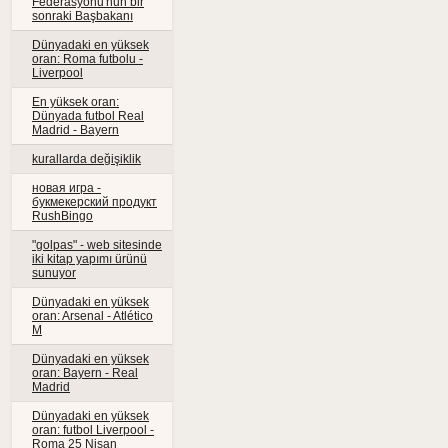
Federasyonu'nun bir
sonraki Başbakanı
Dünyadaki en yüksek
oran: Roma futbolu -
Liverpool
En yüksek oran:
Dünyada futbol Real
Madrid - Bayern
kurallarda değişiklik
новая игра -
букмекерский продукт
RushBingo
"golpas" - web sitesinde
iki kitap yapımı ürünü
sunuyor
Dünyadaki en yüksek
oran: Arsenal - Atlético
M
Dünyadaki en yüksek
oran: Bayern - Real
Madrid
Dünyadaki en yüksek
oran: futbol Liverpool -
Roma 25 Nisan