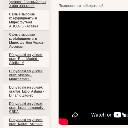
"golpas". Главный приз
Поздравляем победителей!
3 000 000 тенге
Самые высокие
коэффициенты в
Мире: футбол
АПОЭЛЬ - Астана
Самые высокие
коэффициенты в
Мире: футбол Челси -
Арсенал
Dünyadaki en yüksek
oran: Real Madrid -
Atletico M
Dünyadaki en yüksek
oran: Arsenal -
Manchester C
Dünyadaki en yüksek
oranlar: futbol Astana -
Dinamo Zagreb
Dünyadaki en yüksek
oran: futbol Lokomotiv -
CSKA
Dünyadaki en yüksek
oran: Kairat - Alkmaar