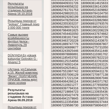
1809068409331726
1809063614615633
Результаты
1809069049058232
1809066336141000
розыгрыша на
1809062761701753
1809064521929892
стадионе Астана-
1809064298020131
1809069784104750
Арена 16.10.2018
1809069829280199
1809066353964660
1809065478256534
1809064332882960
Розыгрыш призов от
1809062355303237
1809068910793576
"golpas". Главный приз
1809066286076223
1809061985202222
3 000 000 тенге
1809067984061825
1809061002208229
1809067454402050
1809064437674662
Самые выокие
1809063381817342
1809064196347726
коэффициенты
1809063463720228
1809065011433670
футбол Челси -
1809061889747776
1809069359087807
Ливерпуль 29
1809065240699677
1809064275731050
сентября
1809063243925446
1809064635411448
1809069978886891
1809065110381702
DÜNYADA En yüksek
1809061185453702
1809063957822210
katsayılar Golovkin G -
1809066125154856
1809069533761656
Alvarez S
1809063740931434
1809064532263115
1809065426254611
1809064665931228
г.Астана, ул.Сагынак,
1809067551997742
1809063059431178
д.15. Жилой комплекс
1809063557006129
1809067270977138
"Визит" ПОЛУЧЕНИЕ
1809063717221234
1809068828067046
ПРИЗОВ. призы ждут
1809064064266114
1809061840371782
своих хозяев
1809062110921277
1809061377650058
1809069397794316
1809066762767625
Результаты
1809062719894723
1809061133935436
розыгрыша на
1809063245427479
1809069500073275
стадионе Астана-
1809064941579845
1809066887236570
Арена 06.09.2018
1809065122354584
1809068659237444
1809067229586730
1809068758064337
Розыгрыш призов от