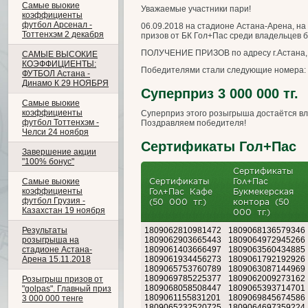
Самые выокие
Уважаемые участники пари!
коэффициенты
футбол Арсенал -
06.09.2018 на стадионе Астана-Арена, на
Тоттенхэм 2 декабря
призов от БК Гол+Пас среди владельцев б
ПОЛУЧЕНИЕ ПРИЗОВ по адресу г.Астана, у
САМЫЕ ВЫСОКИЕ
КОЭФФИЦИЕНТЫ:
Победителями стали следующие номера:
ФУТБОЛ Астана -
Динамо К 29 НОЯБРЯ
Суперприз 3 000 000 тг.
Самые выокие
коэффициенты
Суперприз этого розыгрыша достаётся в
футбол Тоттенхэм -
Поздравляем победителя!
Челси 24 ноября
Сертификаты Гол+Пас
Завершение акции
"100% бонус"
Сертификаты
Сертификаты
Гол+Пас
Самые выокие
коэффициенты
Гол+Пас Кафе
Букмекерская
футбол Грузия -
(50 000 тг.)
контора (50
Казахстан 19 ноября
000 тг.)
Результаты
1809062810981472
1809068136579346
розыгрыша на
1809062903665443
1809064972945266
стадионе Астана-
1809061403666497
1809063560434885
Арена 15.11.2018
1809061934456273
1809061792192926
1809065753760789
1809063087144969
1809069785225377
1809062009273162
Розыгрыш призов от
1809068058508447
1809065393714701
"golpas". Главный приз
1809061155831201
1809069845674586
3 000 000 тенге
1809065232520725
1809064697359224