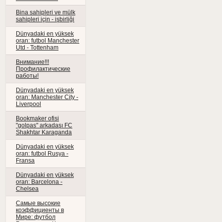
Bina sahipleri ve mülk
sahipleri için - işbirliği
Dünyadaki en yüksek
oran: futbol Manchester
Utd - Tottenham
Внимание!!!
Профилактические
работы!
Dünyadaki en yüksek
oran: Manchester City -
Liverpool
Bookmaker ofisi
"golpas" arkadaşı FC
Shakhtar Karaganda
Dünyadaki en yüksek
oran: futbol Rusya -
Fransa
Dünyadaki en yüksek
oran: Barcelona -
Chelsea
Самые высокие
коэффициенты в
Мире: футбол