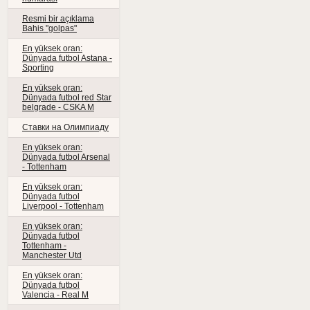
Resmi bir açıklama
Bahis "golpas"
En yüksek oran:
Dünyada futbol Astana -
Sporting
En yüksek oran:
Dünyada futbol red Star
belgrade - CSKA M
Ставки на Олимпиаду
En yüksek oran:
Dünyada futbol Arsenal
- Tottenham
En yüksek oran:
Dünyada futbol
Liverpool - Tottenham
En yüksek oran:
Dünyada futbol
Tottenham -
Manchester Utd
En yüksek oran:
Dünyada futbol
Valencia - Real M