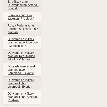
En yüksek oran:
Dünyada futbol Astana -
Spartak
Бонусы в системе
заведений "golpas"
Rusya Federasyonu
Başkanı Seçimleri - faiz
oranları
Dünyanın en yüksek
oranlar: futbol Liverpool
- Manchester C
Dünyanın en yüksek
oranları: Real Madrid
futbolu - Villarreal
Dünyadaki en yüksek
oranlar: futbol
Barcelona - Levante
Dünyanın en yüksek
oranları: futbol
Liverpool - Everton
Dünyanın en yüksek
oranları: futbol Arsenal -
Chelsea