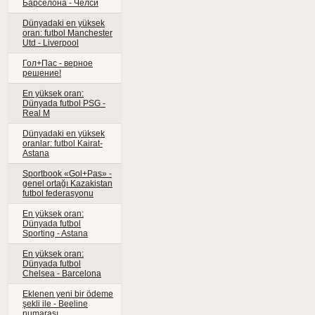
Барселона - Челси
Dünyadaki en yüksek
oran: futbol Manchester
Utd - Liverpool
Гол+Пас - верное
решение!
En yüksek oran:
Dünyada futbol PSG -
Real M
Dünyadaki en yüksek
oranlar: futbol Kairat-
Astana
Sportbook «Gol+Pas» -
genel ortağı Kazakistan
futbol federasyonu
En yüksek oran:
Dünyada futbol
Sporting - Astana
En yüksek oran:
Dünyada futbol
Chelsea - Barcelona
Eklenen yeni bir ödeme
şekli ile - Beeline
numarası