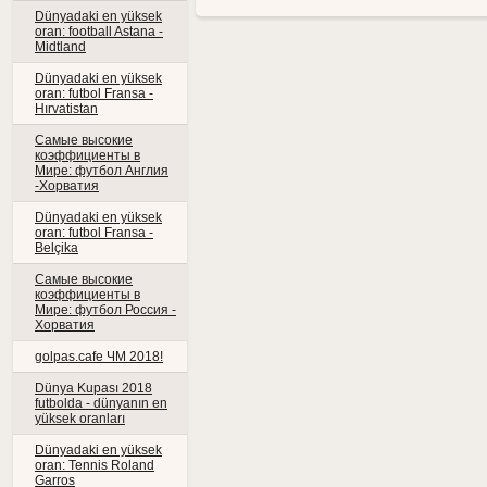
Dünyadaki en yüksek
oran: football Astana -
Midtland
Dünyadaki en yüksek
oran: futbol Fransa -
Hırvatistan
Самые высокие
коэффициенты в
Мире: футбол Англия
-Хорватия
Dünyadaki en yüksek
oran: futbol Fransa -
Belçika
Самые высокие
коэффициенты в
Мире: футбол Россия -
Хорватия
golpas.cafe ЧМ 2018!
Dünya Kupası 2018
futbolda - dünyanın en
yüksek oranları
Dünyadaki en yüksek
oran: Tennis Roland
Garros