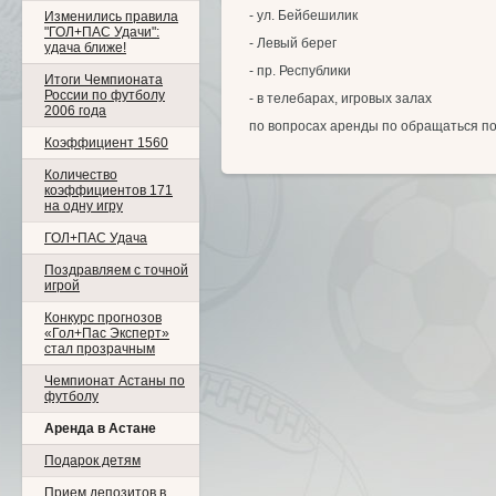
- ул. Бейбешилик
Изменились правила
"ГОЛ+ПАС Удачи":
- Левый берег
удача ближе!
- пр. Республики
Итоги Чемпионата
России по футболу
- в телебарах, игровых залах
2006 года
по вопросах аренды по обращаться п
Коэффициент 1560
Количество
коэффициентов 171
на одну игру
ГОЛ+ПАС Удача
Поздравляем с точной
игрой
Конкурс прогнозов
«Гол+Пас Эксперт»
стал прозрачным
Чемпионат Астаны по
футболу
Аренда в Астане
Подарок детям
Прием депозитов в