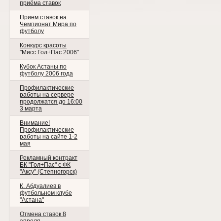
приёма ставок
Прием ставок на
Чемпионат Мира по
футболу
Конкурс красоты
"Мисс Гол+Пас 2006"
Кубок Астаны по
футболу 2006 года
Профилактические
работы на сервере
продолжатся до 16:00
3 марта
Внимание!
Профилактические
работы на сайте 1-2
мая
Рекламный контракт
БК "Гол+Пас" с ФК
"Аксу" (Степногорск)
К. Абдуалиев в
футбольном клубе
"Астана"
Отмена ставок 8