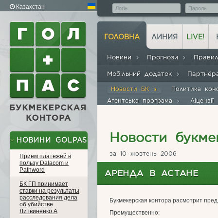
Казахстан
ГОЛОВНА
ЛИНИЯ
LIVE!
Новини
Прогнози
Прави
Мобільний додаток
Партнё
Новости БК
Политика кон
Агентська програма
Ліцензії
Новости букме
НОВИНИ GOLPAS
за 10 жовтень 2006
Прием платежей в
пользу Dalacom и
Pathword
АРЕНДА В АСТАНЕ
БК ГП принимает
ставки на результаты
расследования дела
Букмекерская контора расмотрит пред
об убийстве
Литвиненко А
Премущественно: