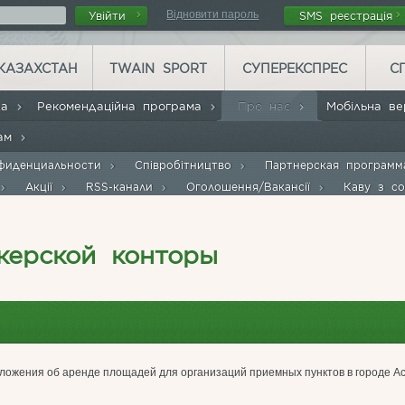
Відновити пароль
Увійти
SMS реєстрація
КАЗАХСТАН
TWAIN SPORT
СУПЕРЕКСПРЕС
С
ла
Рекомендаційна програма
Про нас
Мобільна в
рам
фиденциальности
Співробітництво
Партнерская програм
Акції
RSS-канали
Оголошення/Вакансії
Каву з с
керской конторы
ложения об аренде площадей для организаций приемных пунктов в городе Ас