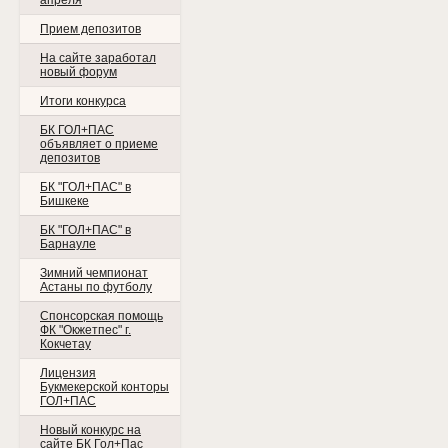
апреля
Прием депозитов
На сайте заработал
новый форум
Итоги конкурса
БК ГОЛ+ПАС
объявляет о приеме
депозитов
БК "ГОЛ+ПАС" в
Бишкеке
БК "ГОЛ+ПАС" в
Барнауле
Зимний чемпионат
Астаны по футболу
Спонсорская помощь
ФК "Окжетпес" г.
Кокчетау
Лицензия
Букмекерской конторы
ГОЛ+ПАС
Новый конкурс на
сайте БК Гол+Пас