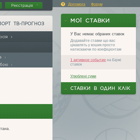
Допомога
Форум
Реєстрація
ПОРТ ТВ-ПРОГНОЗ
ерсія
ма
обою
тана.