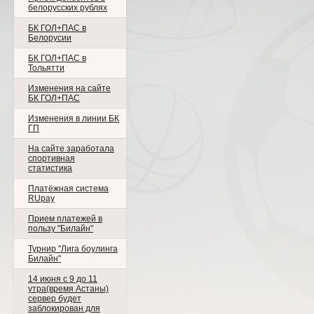
белорусских рублях
БК ГОЛ+ПАС в
Белорусии
БК ГОЛ+ПАС в
Тольятти
Изменения на сайте
БК ГОЛ+ПАС
Изменения в линии БК
ГП
На сайте заработала
спортивная
статистика
Платёжная система
RUpay
Прием платежей в
пользу "Билайн"
Турнир "Лига боулинга
Билайн"
14 июня с 9 до 11
утра(время Астаны)
сервер будет
заблокирован для