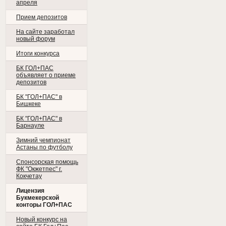
апреля
Прием депозитов
На сайте заработал
новый форум
Итоги конкурса
БК ГОЛ+ПАС
объявляет о приеме
депозитов
БК "ГОЛ+ПАС" в
Бишкеке
БК "ГОЛ+ПАС" в
Барнауле
Зимний чемпионат
Астаны по футболу
Спонсорская помощь
ФК "Окжетпес" г.
Кокчетау
Лицензия
Букмекерской
конторы ГОЛ+ПАС
Новый конкурс на