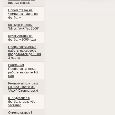
приёма ставок
Прием ставок на
Чемпионат Мира по
футболу
Конкурс красоты
"Мисс Гол+Пас 2006"
Кубок Астаны по
футболу 2006 года
Профилактические
работы на сервере
продолжатся до 16:00
3 марта
Внимание!
Профилактические
работы на сайте 1-2
мая
Рекламный контракт
БК "Гол+Пас" с ФК
"Аксу" (Степногорск)
К. Абдуалиев в
футбольном клубе
"Астана"
Отмена ставок 8