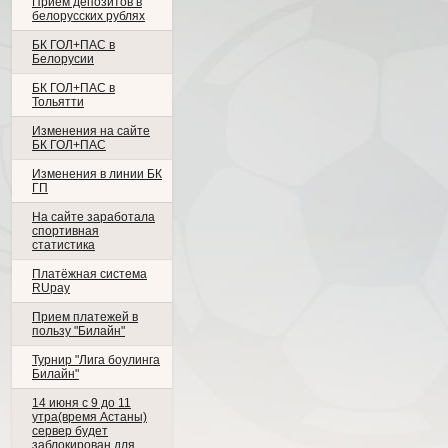
Прием депозитов в
белорусских рублях
БК ГОЛ+ПАС в
Белорусии
БК ГОЛ+ПАС в
Тольятти
Изменения на сайте
БК ГОЛ+ПАС
Изменения в линии БК
ГП
На сайте заработала
спортивная
статистика
Платёжная система
RUpay
Прием платежей в
пользу "Билайн"
Турнир "Лига боулинга
Билайн"
14 июня с 9 до 11
утра(время Астаны)
сервер будет
заблокирован для