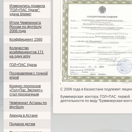
Изменились правила
"ГОЛ+ПАС Удачи":
удача ближе!
Итоги Чемпионата
России по футболу
2006 года
Коэффициент 1560
Количество
коэффициентов 171
на одну игру
ГОЛ+ПАС Удача
Поздравляем с точной
игрой
Конкурс прогнозов
С 2006 года в Казахстане подлежит лице
«Гол+Пас Эксперт»
стал прозрачным
Букмекерская контора ГОЛ+ПАС первой 
деятельности по виду "Букмекерская конт
Чемпионат Астаны по
футболу
Аренда в Астане
Подарок детям