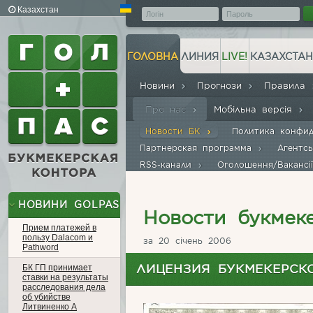
Казахстан
ГОЛОВНА
ЛИНИЯ
LIVE!
КАЗАХСТАН
Новини
Прогнози
Правила
Про нас
Мобільна версія
Новости БК
Политика конфи
Партнерская программа
Агентс
RSS-канали
Оголошення/Ваканс
НОВИНИ GOLPAS
Новости букмек
Прием платежей в
пользу Dalacom и
за 20 січень 2006
Pathword
ЛИЦЕНЗИЯ БУКМЕКЕРСК
БК ГП принимает
ставки на результаты
расследования дела
об убийстве
Литвиненко А