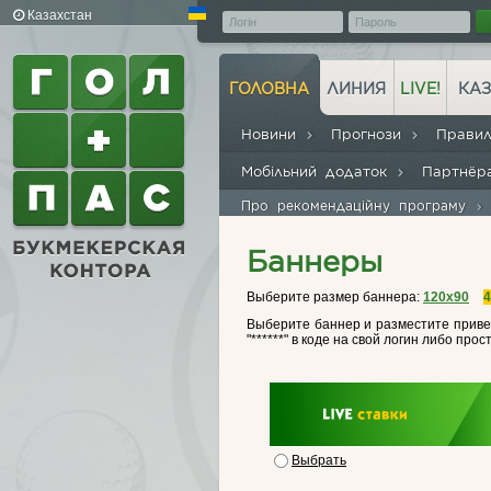
Казахстан
ГОЛОВНА
ЛИНИЯ
LIVE!
КАЗ
Новини
Прогнози
Прави
Мобільний додаток
Партнё
Про рекомендаційну програму
Баннеры
Выберите размер баннера:
120x90
4
Выберите баннер и разместите привед
"******" в коде на свой логин либо прос
Выбрать