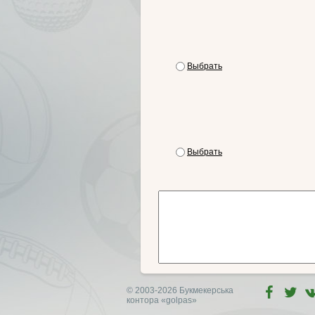
Выбрать
Выбрать
© 2003-2026 Букмекерська
контора
«golpas»