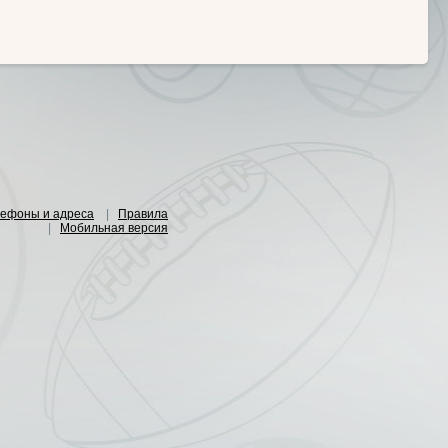
лефоны и адреса
|
Правила
|
Мобильная версия