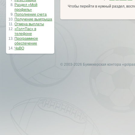
Регистрация
Раздел «Мой
Чтобы перейти в нужный раздел, вос
профиль»
Пополнение счета
Получение выигрыша
Отмена выплаты
«Гол+Пас» в
телефоне
Программное
обеспечение
ЧаВО
© 2003-2026 Букмекерская контора
«golpa