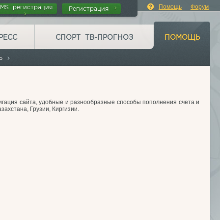
MS регистрация
Помощь
Форум
Регистрация
РЕСС
СПОРТ ТВ-ПРОГНОЗ
ПОМОЩЬ
щь
вигация сайта, удобные и разнообразные способы пополнения счета и
ахстана, Грузии, Киргизии.