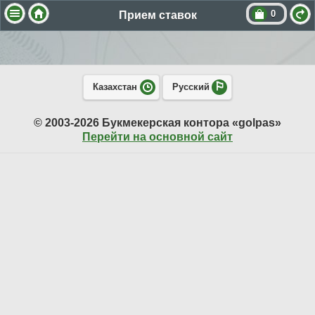
0
Прием ставок
Казахстан
Русский
© 2003-2026 Букмекерская контора «golpas»
Перейти на основной сайт