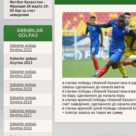
Футбол Казахстан -
Франция 28 марта 19-
00 бар за счет
заведения
XƏBƏRLƏR
GOLPAS
Xəbərlər golpas
Xeyrinə 2022
Xəbərlər golpas
Xeyrinə 2021
Xəbərlər golpas
Xeyrinə 2020
в случае победы сборной Казахстана в одн
Xəbərlər golpas
заказы сделанные до начала матча
Xeyrinə 2019
в случае победы сборной Казахстана в мат
по бару, сделанного до начала игры
Xəbərlər golpas
в случае крупной победы сборной Казахстан
Xeyrinə 2018
счет заведения, сделанного до начала иг
в случае крупной сухой победы сборной Ка
Xəbərlər golpas
+ повтор заказа на такую же сумму
Xeyrinə 2017
Xəbərlər golpas
Xeyrinə 2016