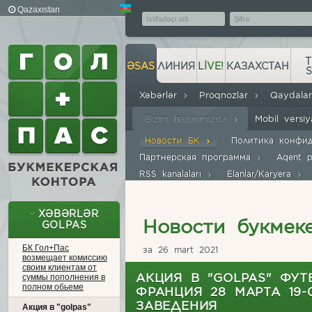
Qazaxıstan
T
ƏSAS
ЛИНИЯ
LIVE!
КАЗАХСТАН
Xəbərlər
Proqnozlar
Qaydala
Bizim haqqımızda
Mobil versi
Новости БК
Политика конфи
Партнерская программа
Aqent 
RSS kanalaları
Elanlar/Karyera
XƏBƏRLƏR
Новости букмек
GOLPAS
БК Гол+Пас
за 26 mart 2021
возмещает комиссию
своим клиентам от
АКЦИЯ В "GOLPAS" ФУТ
суммы пополнения в
полном обьеме
ФРАНЦИЯ 28 МАРТА 19-
ЗАВЕДЕНИЯ
Акция в "golpas"