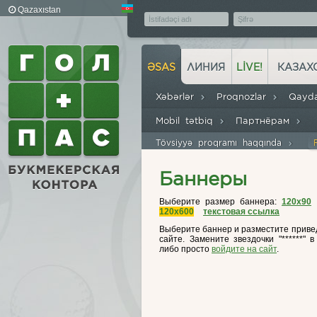
Qazaxıstan
ƏSAS
ЛИНИЯ
LIVE!
КАЗАХ
Xəbərlər
Proqnozlar
Qayd
Mobil tətbiq
Партнёрам
Tövsiyyə proqramı haqqında
Баннеры
Выберите размер баннера:
120x90
120x600
текстовая ссылка
Выберите баннер и разместите привед
сайте. Замените звездочки "******" 
либо просто
войдите на сайт
.