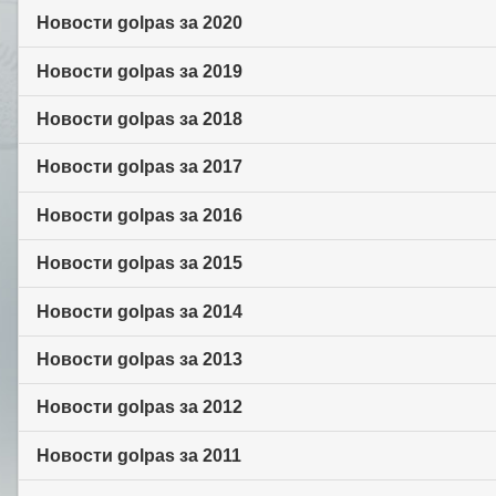
Новости golpas за 2020
Новости golpas за 2019
Новости golpas за 2018
Новости golpas за 2017
Новости golpas за 2016
Новости golpas за 2015
Новости golpas за 2014
Новости golpas за 2013
Новости golpas за 2012
Новости golpas за 2011