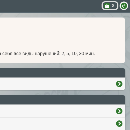
0
ебя все виды нарушений: 2, 5, 10, 20 мин.