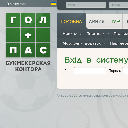
Казахстан
ГОЛОВНА
ЛИНИЯ
LIVE!
Новини
Прогнози
Прави
Мобільний додаток
Партнё
Вхід в систем
Логін
Пароль
© 2003-2026 Букмекерська контора
«golpa