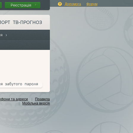
Допомога
Форум
Реєстрація
ПОРТ ТВ-ПРОГНОЗ
сія
ня забутого пароля
ефони та адреси
|
Правила
|
Мобільна версія