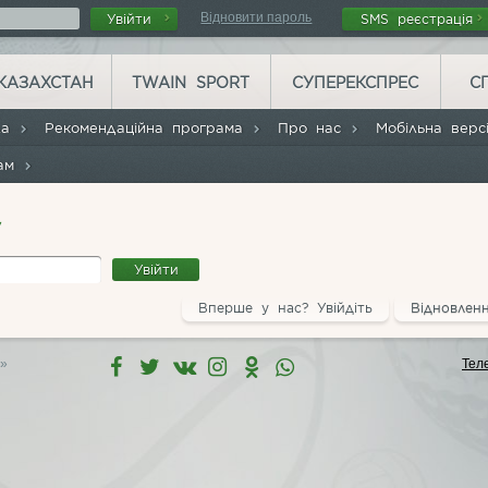
Відновити пароль
Увійти
SMS реєстрація
КАЗАХСТАН
TWAIN SPORT
СУПЕРЕКСПРЕС
С
ла
Рекомендаційна програма
Про нас
Мобільна вер
рам
у
Вперше у нас? Увійдіть
Відновлен
s»
Тел