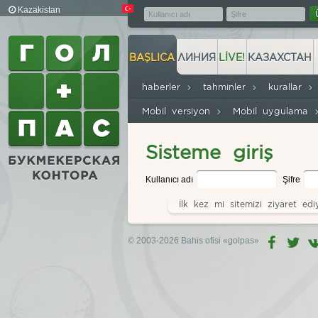
Kazakistan
BAŞLICA
ЛИНИЯ
LIVE!
КАЗАХСТАН
haberler
tahminler
kurallar
Mobil versiyon
Mobil uygulama
Sisteme giriş
Kullanıcı adı
Şifre
İlk kez mi sitemizi ziyaret ed
© 2003-2026 Bahis ofisi
«golpas»