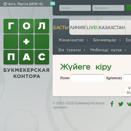
Чита, Якутск (MSK+6)
БАСТЫ
ЛИНИЯ
LIVE!
КАЗАХСТАН
Жаңалықтар
Болжамдар
Е
Біз туралы
Мобильді нұсқа
Жүйеге кіру
Логин
Құпиясөз
Ұ
Бі
© 2003-2026 Букмекерлік кеңсе
«golpas»